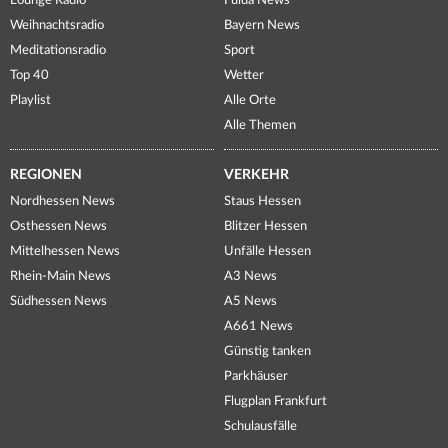
Lounge Radio
Fulda News
Weihnachtsradio
Bayern News
Meditationsradio
Sport
Top 40
Wetter
Playlist
Alle Orte
Alle Themen
REGIONEN
VERKEHR
Nordhessen News
Staus Hessen
Osthessen News
Blitzer Hessen
Mittelhessen News
Unfälle Hessen
Rhein-Main News
A3 News
Südhessen News
A5 News
A661 News
Günstig tanken
Parkhäuser
Flugplan Frankfurt
Schulausfälle