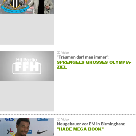
"Träumen darf man immer":
SPRENGELS GROSSES OLYMPIA-Z
IEL
Neugebauer vor EM in Birmingham:
"HABE MEGA BOCK"