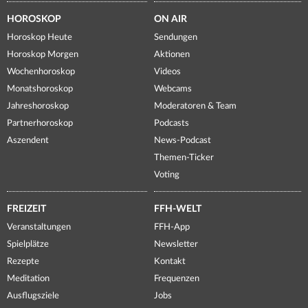
HOROSKOP
ON AIR
Horoskop Heute
Sendungen
Horoskop Morgen
Aktionen
Wochenhoroskop
Videos
Monatshoroskop
Webcams
Jahreshoroskop
Moderatoren & Team
Partnerhoroskop
Podcasts
Aszendent
News-Podcast
Themen-Ticker
Voting
FREIZEIT
FFH-WELT
Veranstaltungen
FFH-App
Spielplätze
Newsletter
Rezepte
Kontakt
Meditation
Frequenzen
Ausflugsziele
Jobs