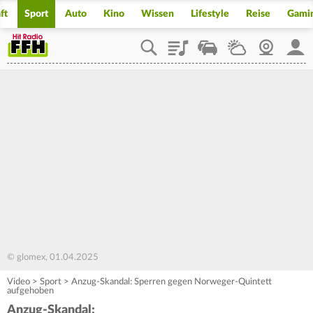
ft
Sport
Auto
Kino
Wissen
Lifestyle
Reise
Gami
Playlist
Staupilot
Wetter
Webcam
Mein
© glomex, 01.04.2025
Video
>
Sport
>
Anzug-Skandal: Sperren gegen Norweger-Quintett
aufgehoben
Anzug-Skandal: