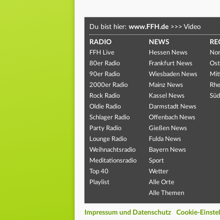
Du bist hier:
www.FFH.de
>>>
Video
RADIO
NEWS
RE
FFH Live
Hessen News
Nor
80er Radio
Frankfurt News
Ost
90er Radio
Wiesbaden News
Mit
2000er Radio
Mainz News
Rhe
Rock Radio
Kassel News
Süd
Oldie Radio
Darmstadt News
Schlager Radio
Offenbach News
Party Radio
Gießen News
Lounge Radio
Fulda News
Weihnachtsradio
Bayern News
Meditationsradio
Sport
Top 40
Wetter
Playlist
Alle Orte
Alle Themen
Impressum und Datenschutz
Cookie-Einste