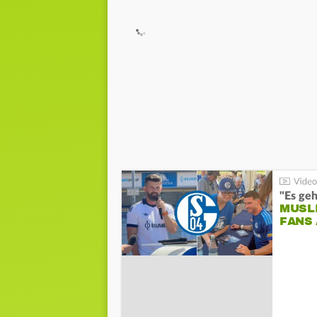
"Es geh
MUSL
FANS