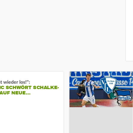
t wieder los!":
IC SCHWÖRT SCHALKE-
 AUF NEUE…