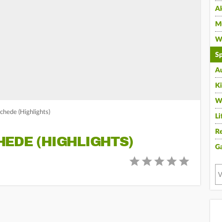
A
Mu
Wi
Sp
A
K
W
hede (Highlights)
Li
Re
EDE (HIGHLIGHTS)
G