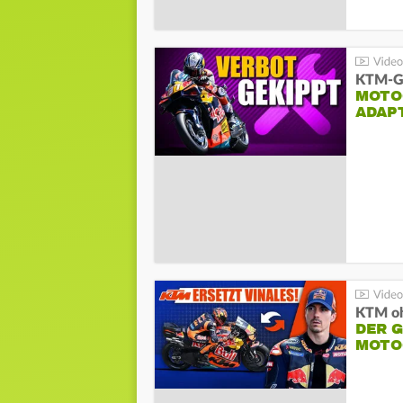
KTM-Ge
MOTO
ADAP
KTM oh
DER 
MOTO