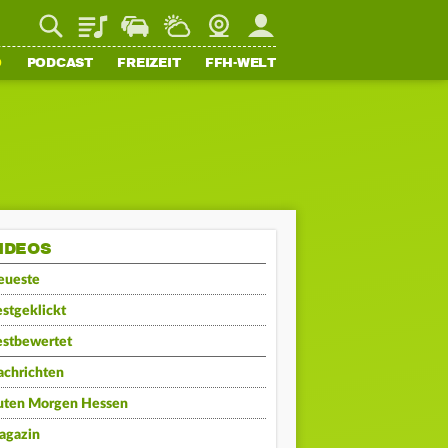
Playlist
Staupilot
Wetter
Webcam
Mein FFH
O
PODCAST
FREIZEIT
FFH-WELT
IDEOS
eueste
stgeklickt
estbewertet
achrichten
uten Morgen Hessen
agazin