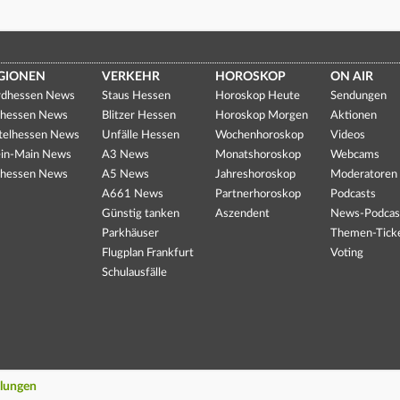
GIONEN
VERKEHR
HOROSKOP
ON AIR
dhessen News
Staus Hessen
Horoskop Heute
Sendungen
hessen News
Blitzer Hessen
Horoskop Morgen
Aktionen
telhessen News
Unfälle Hessen
Wochenhoroskop
Videos
in-Main News
A3 News
Monatshoroskop
Webcams
hessen News
A5 News
Jahreshoroskop
Moderatoren
A661 News
Partnerhoroskop
Podcasts
Günstig tanken
Aszendent
News-Podcas
Parkhäuser
Themen-Tick
Flugplan Frankfurt
Voting
Schulausfälle
llungen