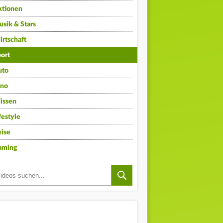
ktionen
sik & Stars
rtschaft
ort
uto
ino
issen
festyle
ise
aming