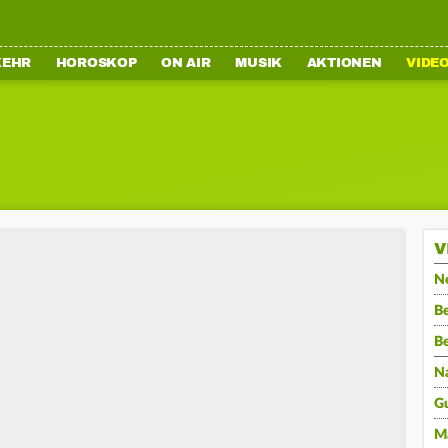
KEHR
HOROSKOP
ON AIR
MUSIK
AKTIONEN
VIDE
V
N
Be
B
N
G
M