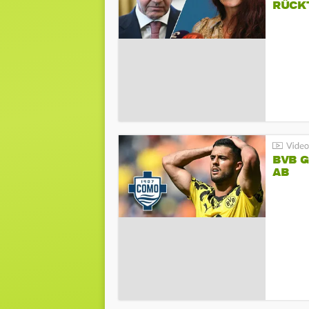
RÜCK
BVB 
AB