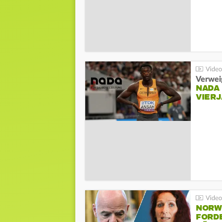
Verwei
NADA
VIER
NORW
FORD