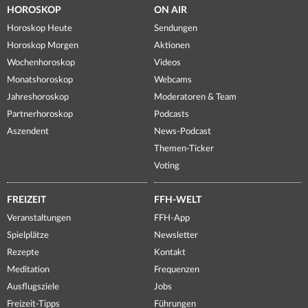
HOROSKOP
ON AIR
Horoskop Heute
Sendungen
Horoskop Morgen
Aktionen
Wochenhoroskop
Videos
Monatshoroskop
Webcams
Jahreshoroskop
Moderatoren & Team
Partnerhoroskop
Podcasts
Aszendent
News-Podcast
Themen-Ticker
Voting
FREIZEIT
FFH-WELT
Veranstaltungen
FFH-App
Spielplätze
Newsletter
Rezepte
Kontakt
Meditation
Frequenzen
Ausflugsziele
Jobs
Freizeit-Tipps
Führungen