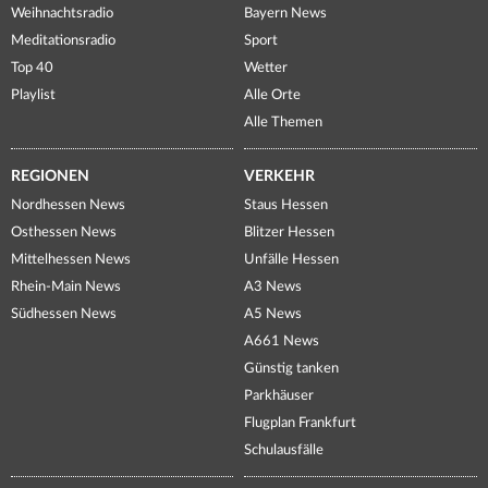
Weihnachtsradio
Bayern News
Meditationsradio
Sport
Top 40
Wetter
Playlist
Alle Orte
Alle Themen
REGIONEN
VERKEHR
Nordhessen News
Staus Hessen
Osthessen News
Blitzer Hessen
Mittelhessen News
Unfälle Hessen
Rhein-Main News
A3 News
Südhessen News
A5 News
A661 News
Günstig tanken
Parkhäuser
Flugplan Frankfurt
Schulausfälle