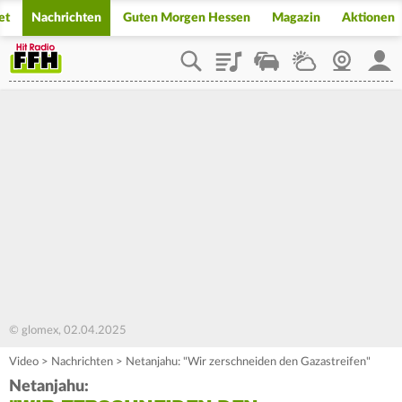
et
Nachrichten
Guten Morgen Hessen
Magazin
Aktionen
Playlist
Staupilot
Wetter
Webcam
Mein
© glomex, 02.04.2025
Video
>
Nachrichten
>
Netanjahu: "Wir zerschneiden den Gazastreifen"
Netanjahu: