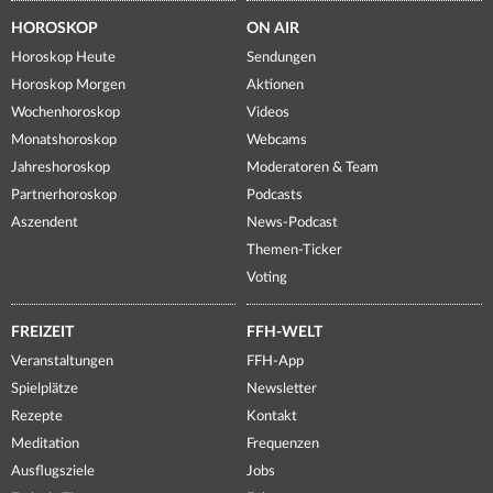
HOROSKOP
ON AIR
Horoskop Heute
Sendungen
Horoskop Morgen
Aktionen
Wochenhoroskop
Videos
Monatshoroskop
Webcams
Jahreshoroskop
Moderatoren & Team
Partnerhoroskop
Podcasts
Aszendent
News-Podcast
Themen-Ticker
Voting
FREIZEIT
FFH-WELT
Veranstaltungen
FFH-App
Spielplätze
Newsletter
Rezepte
Kontakt
Meditation
Frequenzen
Ausflugsziele
Jobs