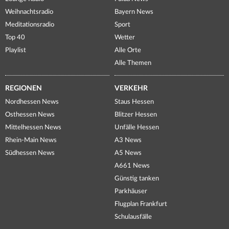
Weihnachtsradio
Bayern News
Meditationsradio
Sport
Top 40
Wetter
Playlist
Alle Orte
Alle Themen
REGIONEN
VERKEHR
Nordhessen News
Staus Hessen
Osthessen News
Blitzer Hessen
Mittelhessen News
Unfälle Hessen
Rhein-Main News
A3 News
Südhessen News
A5 News
A661 News
Günstig tanken
Parkhäuser
Flugplan Frankfurt
Schulausfälle