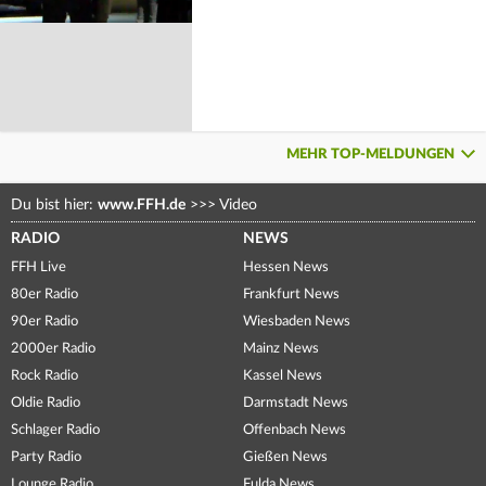
MEHR TOP-MELDUNGEN
Du bist hier:
www.FFH.de
>>>
Video
RADIO
NEWS
FFH Live
Hessen News
80er Radio
Frankfurt News
90er Radio
Wiesbaden News
2000er Radio
Mainz News
Rock Radio
Kassel News
Oldie Radio
Darmstadt News
Schlager Radio
Offenbach News
Party Radio
Gießen News
Lounge Radio
Fulda News