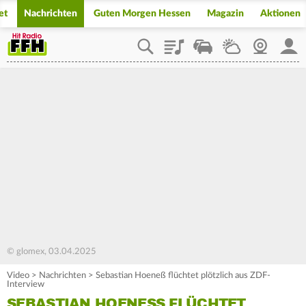
et
Nachrichten
Guten Morgen Hessen
Magazin
Aktionen
Playlist
Staupilot
Wetter
Webcam
Mein
© glomex, 03.04.2025
Video
>
Nachrichten
>
Sebastian Hoeneß flüchtet plötzlich aus ZDF-
Interview
SEBASTIAN HOENESS FLÜCHTET P