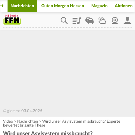
et
Nachrichten
Guten Morgen Hessen
Magazin
Aktionen
Playlist
Staupilot
Wetter
Webcam
Mein
© glomex, 03.04.2025
Video
>
Nachrichten
>
Wird unser Asylsystem missbraucht? Experte
bewertet brisante These
Wird unser Asylsystem missbraucht?