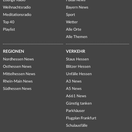
Lounge Radio
Fulda News
Weihnachtsradio
Bayern News
Meditationsradio
Sport
Top 40
Wetter
Playlist
Alle Orte
Alle Themen
REGIONEN
VERKEHR
Nordhessen News
Staus Hessen
Osthessen News
Blitzer Hessen
Mittelhessen News
Unfälle Hessen
Rhein-Main News
A3 News
Südhessen News
A5 News
A661 News
Günstig tanken
Parkhäuser
Flugplan Frankfurt
Schulausfälle