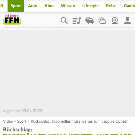
ft
Sport
Auto
Kino
Wissen
Lifestyle
Reise
Gami
Playlist
Staupilot
Wetter
Webcam
Mein
© glomex, 03.04.2025
Video
>
Sport
>
Rückschlag: Toppmöller muss weiter auf Trapp verzichten
Rückschlag: