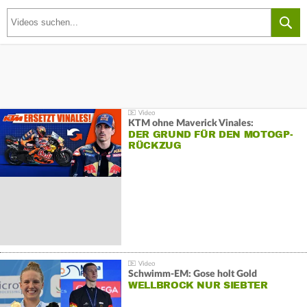
KTM ohne Maverick Vinales:
DER GRUND FÜR DEN MOTOGP-
RÜCKZUG
Schwimm-EM: Gose holt Gold
WELLBROCK NUR SIEBTER