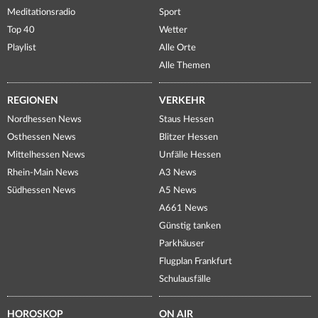
Meditationsradio
Sport
Top 40
Wetter
Playlist
Alle Orte
Alle Themen
REGIONEN
VERKEHR
Nordhessen News
Staus Hessen
Osthessen News
Blitzer Hessen
Mittelhessen News
Unfälle Hessen
Rhein-Main News
A3 News
Südhessen News
A5 News
A661 News
Günstig tanken
Parkhäuser
Flugplan Frankfurt
Schulausfälle
HOROSKOP
ON AIR