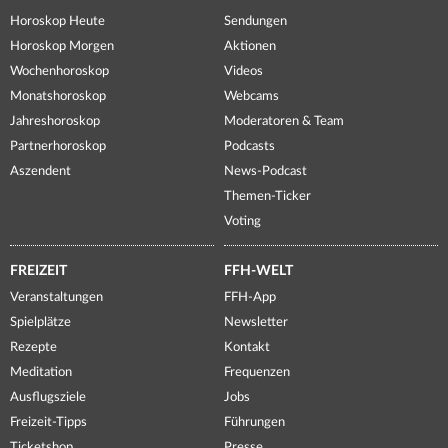
Horoskop Heute
Sendungen
Horoskop Morgen
Aktionen
Wochenhoroskop
Videos
Monatshoroskop
Webcams
Jahreshoroskop
Moderatoren & Team
Partnerhoroskop
Podcasts
Aszendent
News-Podcast
Themen-Ticker
Voting
FREIZEIT
FFH-WELT
Veranstaltungen
FFH-App
Spielplätze
Newsletter
Rezepte
Kontakt
Meditation
Frequenzen
Ausflugsziele
Jobs
Freizeit-Tipps
Führungen
Ticketshop
Presse