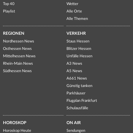
Top 40
Wetter
Playlist
Alle Orte
Alle Themen
REGIONEN
VERKEHR
Nordhessen News
Staus Hessen
Osthessen News
Blitzer Hessen
Mittelhessen News
Unfälle Hessen
Rhein-Main News
A3 News
Südhessen News
A5 News
A661 News
Günstig tanken
Parkhäuser
Flugplan Frankfurt
Schulausfälle
HOROSKOP
ON AIR
Horoskop Heute
Sendungen