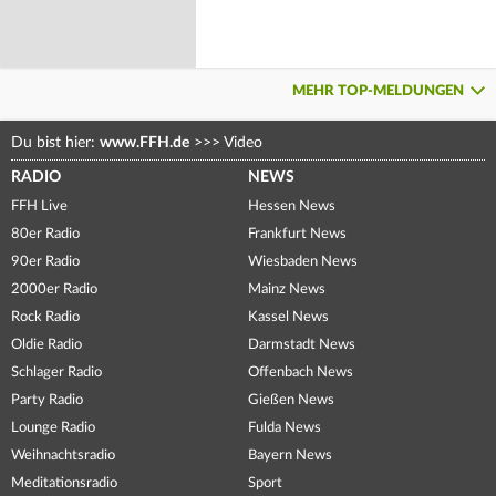
MEHR TOP-MELDUNGEN
Du bist hier:
www.FFH.de
>>>
Video
RADIO
NEWS
FFH Live
Hessen News
80er Radio
Frankfurt News
90er Radio
Wiesbaden News
2000er Radio
Mainz News
Rock Radio
Kassel News
Oldie Radio
Darmstadt News
Schlager Radio
Offenbach News
Party Radio
Gießen News
Lounge Radio
Fulda News
Weihnachtsradio
Bayern News
Meditationsradio
Sport