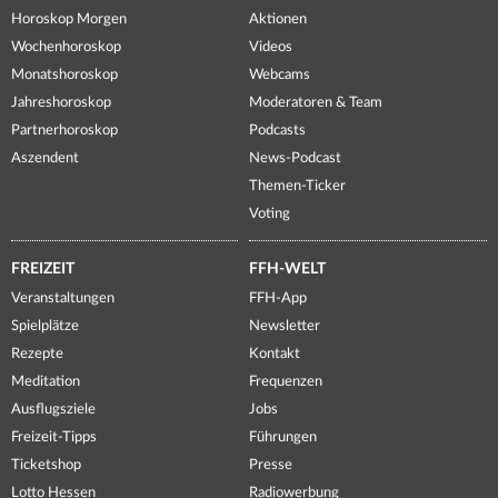
Horoskop Morgen
Aktionen
Wochenhoroskop
Videos
Monatshoroskop
Webcams
Jahreshoroskop
Moderatoren & Team
Partnerhoroskop
Podcasts
Aszendent
News-Podcast
Themen-Ticker
Voting
FREIZEIT
FFH-WELT
Veranstaltungen
FFH-App
Spielplätze
Newsletter
Rezepte
Kontakt
Meditation
Frequenzen
Ausflugsziele
Jobs
Freizeit-Tipps
Führungen
Ticketshop
Presse
Lotto Hessen
Radiowerbung