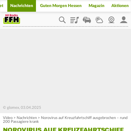
et
Nachrichten
Guten Morgen Hessen
Magazin
Aktionen
Playlist
Staupilot
Wetter
Webcam
Mein
© glomex, 03.04.2025
Video
>
Nachrichten
>
Norovirus auf Kreuzfahrtschiff ausgebrochen – rund
200 Passagiere krank
NOROVIRUS AUF KREUZFAHRTSCHIFF