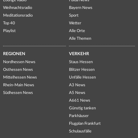
Lounge Radio
Fulda News
Weihnachtsradio
Bayern News
Meditationsradio
Sport
Top 40
Wetter
Playlist
Alle Orte
Alle Themen
REGIONEN
VERKEHR
Nordhessen News
Staus Hessen
Osthessen News
Blitzer Hessen
Mittelhessen News
Unfälle Hessen
Rhein-Main News
A3 News
Südhessen News
A5 News
A661 News
Günstig tanken
Parkhäuser
Flugplan Frankfurt
Schulausfälle