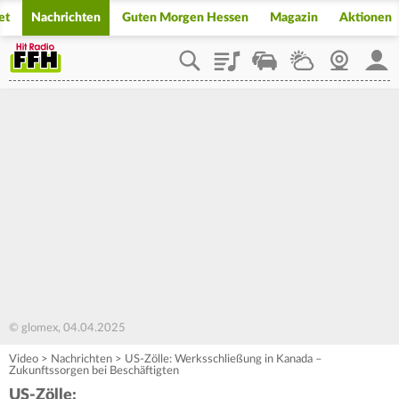
et
Nachrichten
Guten Morgen Hessen
Magazin
Aktionen
Playlist
Staupilot
Wetter
Webcam
Mein
© glomex, 04.04.2025
Video
>
Nachrichten
>
US-Zölle: Werksschließung in Kanada –
Zukunftssorgen bei Beschäftigten
US-Zölle: