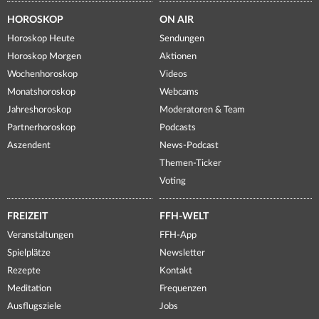
HOROSKOP
ON AIR
Horoskop Heute
Sendungen
Horoskop Morgen
Aktionen
Wochenhoroskop
Videos
Monatshoroskop
Webcams
Jahreshoroskop
Moderatoren & Team
Partnerhoroskop
Podcasts
Aszendent
News-Podcast
Themen-Ticker
Voting
FREIZEIT
FFH-WELT
Veranstaltungen
FFH-App
Spielplätze
Newsletter
Rezepte
Kontakt
Meditation
Frequenzen
Ausflugsziele
Jobs