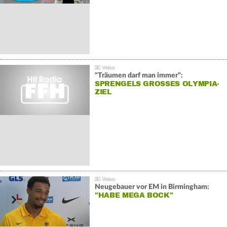
"Träumen darf man immer":
SPRENGELS GROSSES OLYMPIA-Z
IEL
Neugebauer vor EM in Birmingham:
"HABE MEGA BOCK"