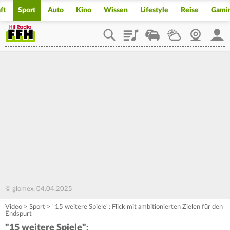
ft
Sport
Auto
Kino
Wissen
Lifestyle
Reise
Gami
Playlist
Staupilot
Wetter
Webcam
Mein
© glomex, 04.04.2025
Video
>
Sport
>
"15 weitere Spiele": Flick mit ambitionierten Zielen für den
Endspurt
"15 weitere Spiele":