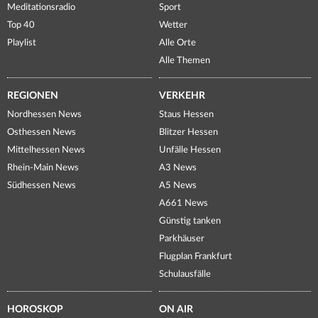
Meditationsradio
Sport
Top 40
Wetter
Playlist
Alle Orte
Alle Themen
REGIONEN
VERKEHR
Nordhessen News
Staus Hessen
Osthessen News
Blitzer Hessen
Mittelhessen News
Unfälle Hessen
Rhein-Main News
A3 News
Südhessen News
A5 News
A661 News
Günstig tanken
Parkhäuser
Flugplan Frankfurt
Schulausfälle
HOROSKOP
ON AIR