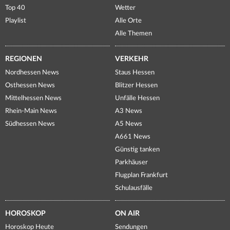
Top 40
Wetter
Playlist
Alle Orte
Alle Themen
REGIONEN
VERKEHR
Nordhessen News
Staus Hessen
Osthessen News
Blitzer Hessen
Mittelhessen News
Unfälle Hessen
Rhein-Main News
A3 News
Südhessen News
A5 News
A661 News
Günstig tanken
Parkhäuser
Flugplan Frankfurt
Schulausfälle
HOROSKOP
ON AIR
Horoskop Heute
Sendungen