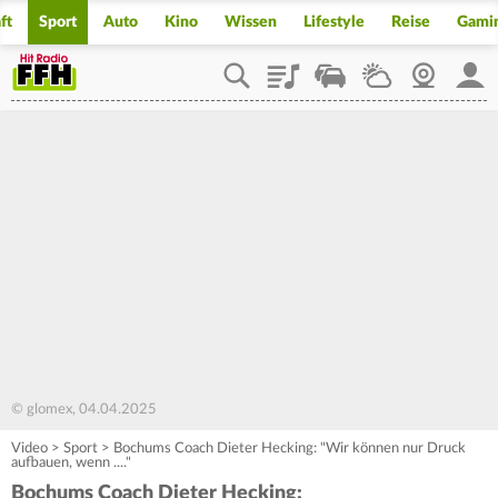
ft
Sport
Auto
Kino
Wissen
Lifestyle
Reise
Gami
Playlist
Staupilot
Wetter
Webcam
Mein
© glomex, 04.04.2025
Video
>
Sport
>
Bochums Coach Dieter Hecking: "Wir können nur Druck
aufbauen, wenn ...."
Bochums Coach Dieter Hecking: