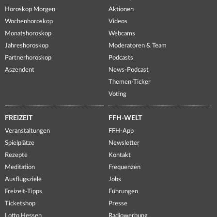
Horoskop Morgen
Aktionen
Wochenhoroskop
Videos
Monatshoroskop
Webcams
Jahreshoroskop
Moderatoren & Team
Partnerhoroskop
Podcasts
Aszendent
News-Podcast
Themen-Ticker
Voting
FREIZEIT
FFH-WELT
Veranstaltungen
FFH-App
Spielplätze
Newsletter
Rezepte
Kontakt
Meditation
Frequenzen
Ausflugsziele
Jobs
Freizeit-Tipps
Führungen
Ticketshop
Presse
Lotto Hessen
Radiowerbung