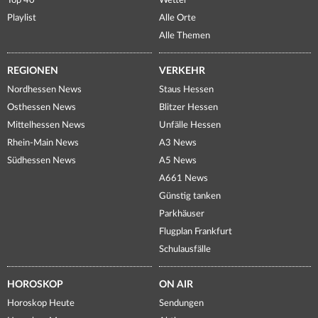
Top 40
Wetter
Playlist
Alle Orte
Alle Themen
REGIONEN
VERKEHR
Nordhessen News
Staus Hessen
Osthessen News
Blitzer Hessen
Mittelhessen News
Unfälle Hessen
Rhein-Main News
A3 News
Südhessen News
A5 News
A661 News
Günstig tanken
Parkhäuser
Flugplan Frankfurt
Schulausfälle
HOROSKOP
ON AIR
Horoskop Heute
Sendungen