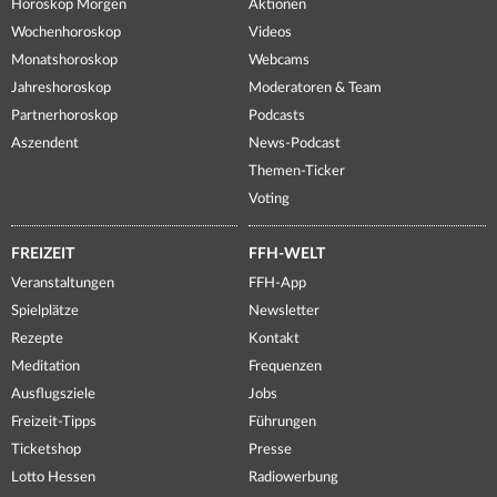
Horoskop Morgen
Aktionen
Wochenhoroskop
Videos
Monatshoroskop
Webcams
Jahreshoroskop
Moderatoren & Team
Partnerhoroskop
Podcasts
Aszendent
News-Podcast
Themen-Ticker
Voting
FREIZEIT
FFH-WELT
Veranstaltungen
FFH-App
Spielplätze
Newsletter
Rezepte
Kontakt
Meditation
Frequenzen
Ausflugsziele
Jobs
Freizeit-Tipps
Führungen
Ticketshop
Presse
Lotto Hessen
Radiowerbung