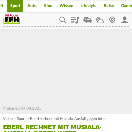
ft
Sport
Auto
Kino
Wissen
Lifestyle
Reise
Gami
Playlist
Staupilot
Wetter
Webcam
Mein
© glomex, 04.04.2025
Video
>
Sport
>
Eberl rechnet mit Musiala-Ausfall gegen Inter
EBERL RECHNET MIT MUSIALA-