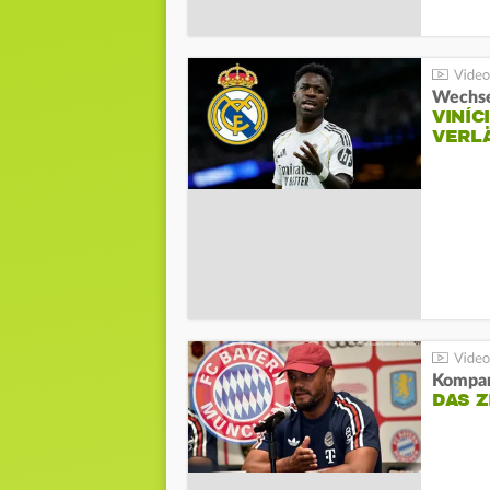
Wechse
VINÍC
VERL
Kompa
DAS Z