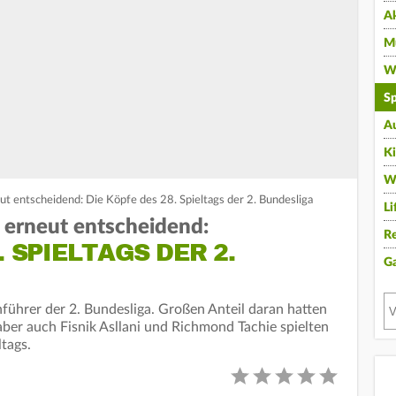
A
Mu
Wi
Sp
A
K
W
t entscheidend: Die Köpfe des 28. Spieltags der 2. Bundesliga
Li
 erneut entscheidend:
Re
. SPIELTAGS DER 2.
G
führer der 2. Bundesliga. Großen Anteil daran hatten
er auch Fisnik Asllani und Richmond Tachie spielten
ltags.