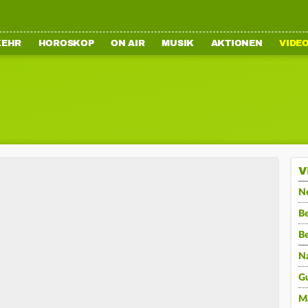
KEHR
HOROSKOP
ON AIR
MUSIK
AKTIONEN
VIDE
V
N
Be
B
N
G
M