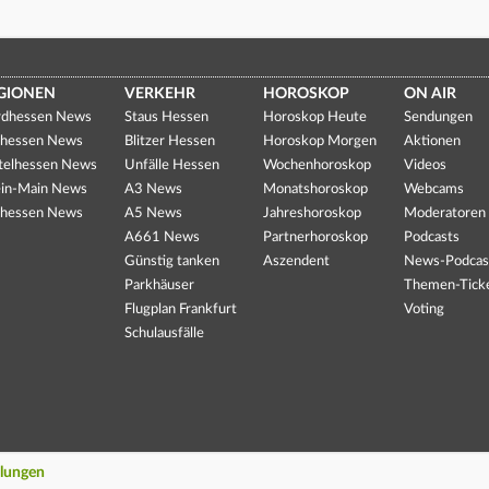
GIONEN
VERKEHR
HOROSKOP
ON AIR
dhessen News
Staus Hessen
Horoskop Heute
Sendungen
hessen News
Blitzer Hessen
Horoskop Morgen
Aktionen
telhessen News
Unfälle Hessen
Wochenhoroskop
Videos
in-Main News
A3 News
Monatshoroskop
Webcams
hessen News
A5 News
Jahreshoroskop
Moderatoren
A661 News
Partnerhoroskop
Podcasts
Günstig tanken
Aszendent
News-Podcas
Parkhäuser
Themen-Tick
Flugplan Frankfurt
Voting
Schulausfälle
llungen