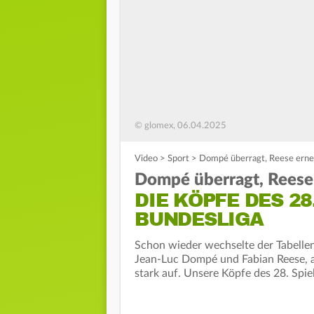
© glomex, 06.04.2025
Video
>
Sport
>
Dompé überragt, Reese erneu
Dompé überragt, Reese
DIE KÖPFE DES 28
BUNDESLIGA
Schon wieder wechselte der Tabellen
Jean-Luc Dompé und Fabian Reese, ab
stark auf. Unsere Köpfe des 28. Spie