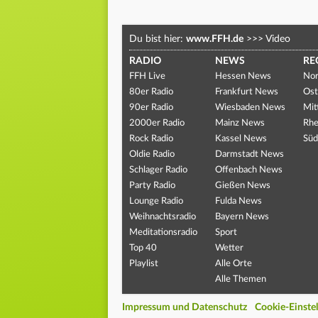
Du bist hier:
www.FFH.de
>>>
Video
RADIO
NEWS
RE
FFH Live
Hessen News
Nor
80er Radio
Frankfurt News
Ost
90er Radio
Wiesbaden News
Mit
2000er Radio
Mainz News
Rhe
Rock Radio
Kassel News
Süd
Oldie Radio
Darmstadt News
Schlager Radio
Offenbach News
Party Radio
Gießen News
Lounge Radio
Fulda News
Weihnachtsradio
Bayern News
Meditationsradio
Sport
Top 40
Wetter
Playlist
Alle Orte
Alle Themen
Impressum und Datenschutz
Cookie-Einste