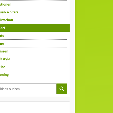
ktionen
sik & Stars
rtschaft
ort
uto
ino
issen
festyle
ise
aming