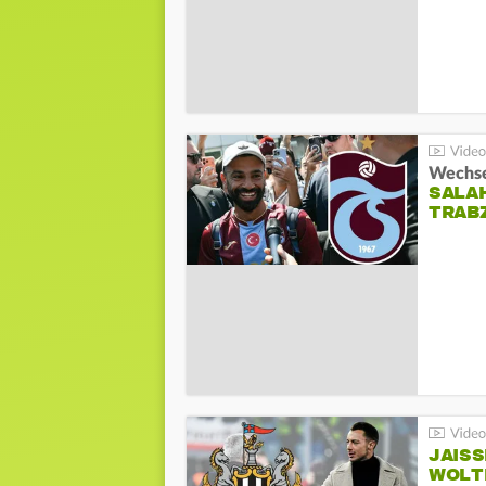
Wechsel
SALA
TRAB
JAIS
WOLT