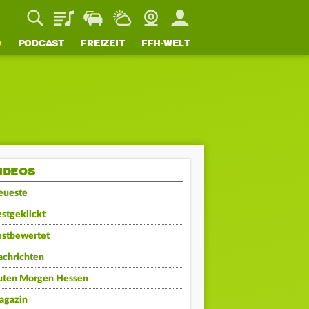
Playlist
Staupilot
Wetter
Webcam
Mein FFH
O
PODCAST
FREIZEIT
FFH-WELT
IDEOS
eueste
stgeklickt
estbewertet
achrichten
uten Morgen Hessen
agazin