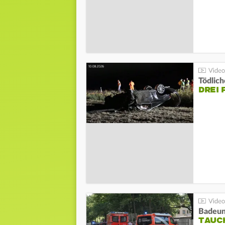
Tödlich
DREI 
Badeunf
TAUC