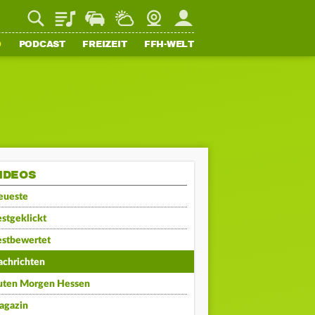
Playlist
Staupilot
Wetter
Webcam
Mein FFH
O
PODCAST
FREIZEIT
FFH-WELT
IDEOS
eueste
stgeklickt
estbewertet
achrichten
uten Morgen Hessen
agazin