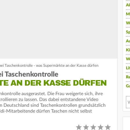
A
Mu
Wi
Sp
A
K
W
 bei Taschenkontrolle - was Supermärkte an der Kasse dürfen
Li
ei Taschenkontrolle
Re
E AN DER KASSE DÜRFEN
G
nkontrolle ausgerastet. Die Frau weigerte sich, ihre
ntrollieren zu lassen. Das dabei entstandene Video
. In Deutschland sind Taschenkontrollen grundsätzlich
ldi-Mitarbeitende dürfen Taschen nicht selbst