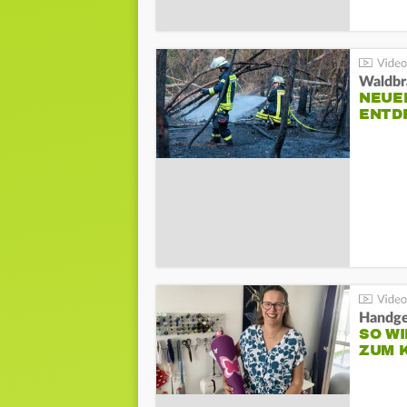
Waldbr
NEUE
ENTD
Handge
SO WI
ZUM 