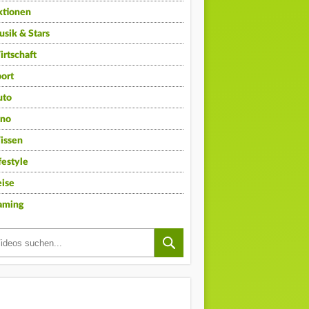
ktionen
sik & Stars
rtschaft
ort
uto
ino
issen
festyle
ise
aming