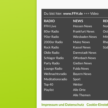
Du bist hier:
www.FFH.de
>>>
Video
RADIO
NEWS
RE
FFH Live
Hessen News
Nor
80er Radio
Frankfurt News
Ost
90er Radio
Wiesbaden News
Mit
2000er Radio
Mainz News
Rhe
Rock Radio
Kassel News
Süd
Oldie Radio
Darmstadt News
Schlager Radio
Offenbach News
Party Radio
Gießen News
Lounge Radio
Fulda News
Weihnachtsradio
Bayern News
Meditationsradio
Sport
Top 40
Wetter
Playlist
Alle Orte
Alle Themen
Impressum und Datenschutz
Cookie-Einste