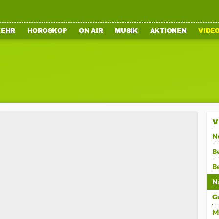
KEHR
HOROSKOP
ON AIR
MUSIK
AKTIONEN
VIDE
V
N
Be
B
N
G
M