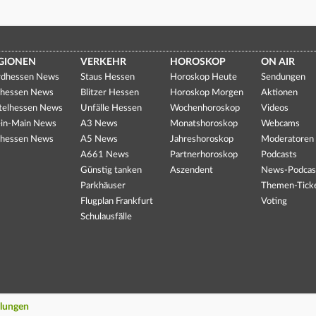
GIONEN
VERKEHR
HOROSKOP
ON AIR
dhessen News
Staus Hessen
Horoskop Heute
Sendungen
hessen News
Blitzer Hessen
Horoskop Morgen
Aktionen
telhessen News
Unfälle Hessen
Wochenhoroskop
Videos
in-Main News
A3 News
Monatshoroskop
Webcams
hessen News
A5 News
Jahreshoroskop
Moderatoren
A661 News
Partnerhoroskop
Podcasts
Günstig tanken
Aszendent
News-Podcas
Parkhäuser
Themen-Tick
Flugplan Frankfurt
Voting
Schulausfälle
llungen