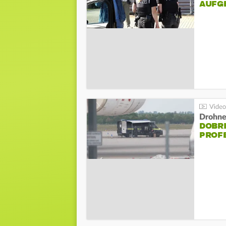
AUFG
Drohnen
DOBR
PROF