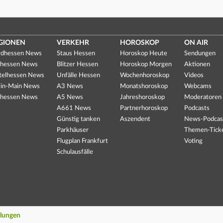
GIONEN
VERKEHR
HOROSKOP
ON AIR
dhessen News
Staus Hessen
Horoskop Heute
Sendungen
hessen News
Blitzer Hessen
Horoskop Morgen
Aktionen
telhessen News
Unfälle Hessen
Wochenhoroskop
Videos
in-Main News
A3 News
Monatshoroskop
Webcams
hessen News
A5 News
Jahreshoroskop
Moderatoren
A661 News
Partnerhoroskop
Podcasts
Günstig tanken
Aszendent
News-Podcas
Parkhäuser
Themen-Tick
Flugplan Frankfurt
Voting
Schulausfälle
llungen