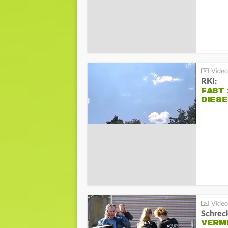
RKI:
FAST 
DIES
Schreck
VERM