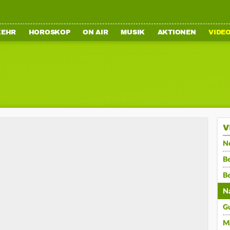
KEHR
HOROSKOP
ON AIR
MUSIK
AKTIONEN
VIDE
V
N
Be
B
N
G
M