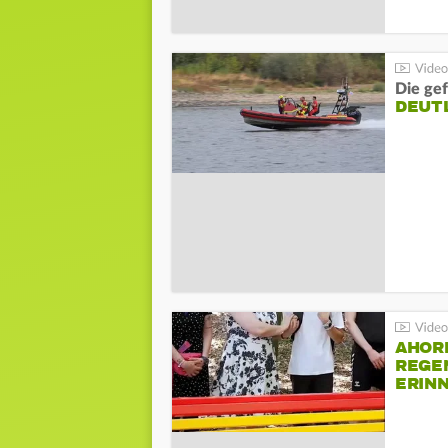
Die gef
DEUT
AHOR
REGE
ERIN
BEIM 