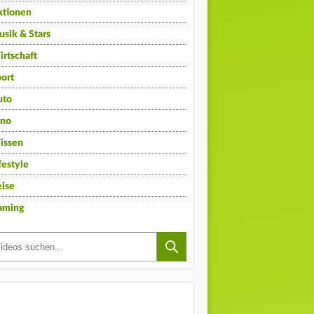
ktionen
sik & Stars
rtschaft
ort
uto
ino
issen
festyle
ise
aming