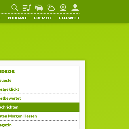
Playlist
Staupilot
Wetter
Webcam
Mein FFH
O
PODCAST
FREIZEIT
FFH-WELT
IDEOS
eueste
stgeklickt
estbewertet
achrichten
uten Morgen Hessen
agazin