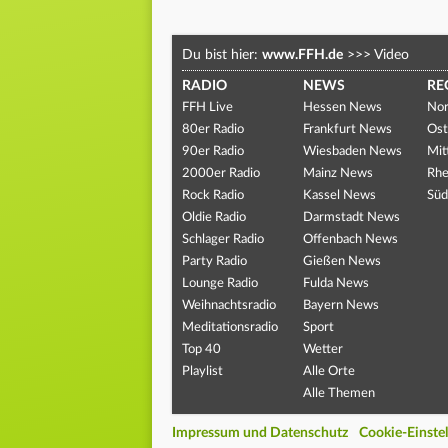
Du bist hier:
www.FFH.de
>>>
Video
RADIO
NEWS
RE
FFH Live
Hessen News
Nor
80er Radio
Frankfurt News
Ost
90er Radio
Wiesbaden News
Mit
2000er Radio
Mainz News
Rhe
Rock Radio
Kassel News
Süd
Oldie Radio
Darmstadt News
Schlager Radio
Offenbach News
Party Radio
Gießen News
Lounge Radio
Fulda News
Weihnachtsradio
Bayern News
Meditationsradio
Sport
Top 40
Wetter
Playlist
Alle Orte
Alle Themen
Impressum und Datenschutz
Cookie-Einste