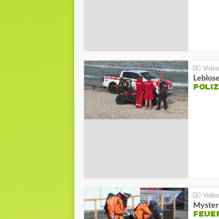
Leblos
POLIZ
Mysteri
FEUE