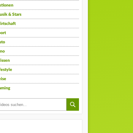
ktionen
sik & Stars
rtschaft
ort
uto
ino
issen
festyle
ise
aming