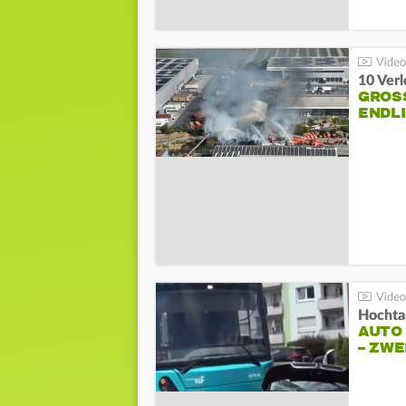
10 Ver
GROSS
NDLI
Hochta
AUTO
– ZW