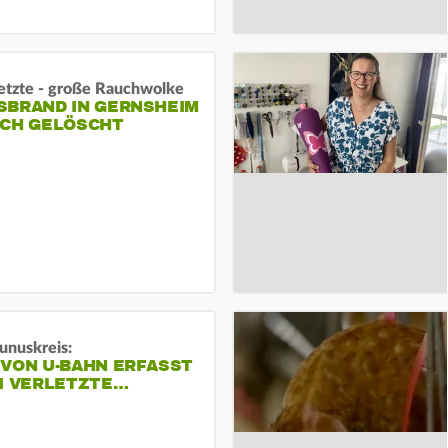
letzte - große Rauchwolke
BRAND IN GERNSHEIM E
CH GELÖSCHT
unuskreis:
 VON U-BAHN ERFASST
EI VERLETZTE…