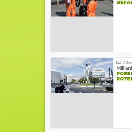
GEFA
Millia
PORSC
ROTE