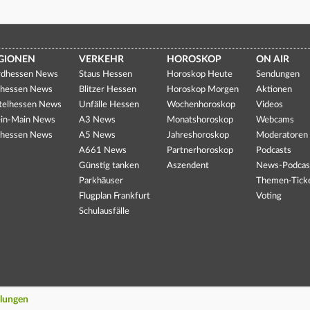
GIONEN
VERKEHR
HOROSKOP
ON AIR
dhessen News
Staus Hessen
Horoskop Heute
Sendungen
hessen News
Blitzer Hessen
Horoskop Morgen
Aktionen
telhessen News
Unfälle Hessen
Wochenhoroskop
Videos
in-Main News
A3 News
Monatshoroskop
Webcams
hessen News
A5 News
Jahreshoroskop
Moderatoren
A661 News
Partnerhoroskop
Podcasts
Günstig tanken
Aszendent
News-Podcas
Parkhäuser
Themen-Tick
Flugplan Frankfurt
Voting
Schulausfälle
llungen