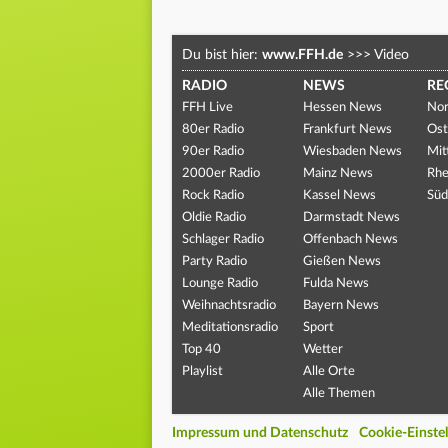
Du bist hier:
www.FFH.de
>>>
Video
RADIO
NEWS
RE
FFH Live
Hessen News
Nor
80er Radio
Frankfurt News
Ost
90er Radio
Wiesbaden News
Mit
2000er Radio
Mainz News
Rhe
Rock Radio
Kassel News
Süd
Oldie Radio
Darmstadt News
Schlager Radio
Offenbach News
Party Radio
Gießen News
Lounge Radio
Fulda News
Weihnachtsradio
Bayern News
Meditationsradio
Sport
Top 40
Wetter
Playlist
Alle Orte
Alle Themen
Impressum und Datenschutz
Cookie-Einste