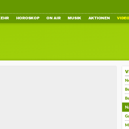
KEHR
HOROSKOP
ON AIR
MUSIK
AKTIONEN
VIDE
V
N
Be
B
N
G
M