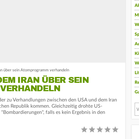
A
Mu
Wi
Sp
A
K
W
ran über sein Atomprogramm verhandeln
Li
DEM IRAN ÜBER SEIN
Re
VERHANDELN
G
der zu Verhandlungen zwischen den USA und dem Iran
hen Republik kommen. Gleichzeitig drohte US-
"Bombardierungen", falls es kein Ergebnis in den