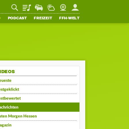
Playlist
Staupilot
Wetter
Webcam
Mein FFH
O
PODCAST
FREIZEIT
FFH-WELT
IDEOS
eueste
stgeklickt
estbewertet
achrichten
uten Morgen Hessen
agazin