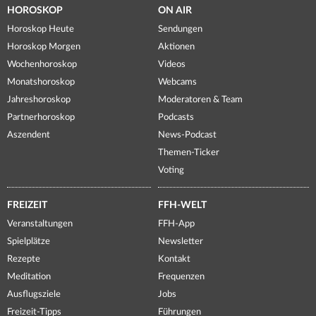
HOROSKOP
ON AIR
Horoskop Heute
Sendungen
Horoskop Morgen
Aktionen
Wochenhoroskop
Videos
Monatshoroskop
Webcams
Jahreshoroskop
Moderatoren & Team
Partnerhoroskop
Podcasts
Aszendent
News-Podcast
Themen-Ticker
Voting
FREIZEIT
FFH-WELT
Veranstaltungen
FFH-App
Spielplätze
Newsletter
Rezepte
Kontakt
Meditation
Frequenzen
Ausflugsziele
Jobs
Freizeit-Tipps
Führungen