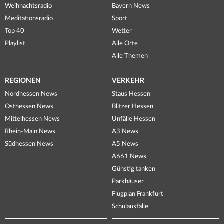
Weihnachtsradio
Bayern News
Meditationsradio
Sport
Top 40
Wetter
Playlist
Alle Orte
Alle Themen
REGIONEN
VERKEHR
Nordhessen News
Staus Hessen
Osthessen News
Blitzer Hessen
Mittelhessen News
Unfälle Hessen
Rhein-Main News
A3 News
Südhessen News
A5 News
A661 News
Günstig tanken
Parkhäuser
Flugplan Frankfurt
Schulausfälle