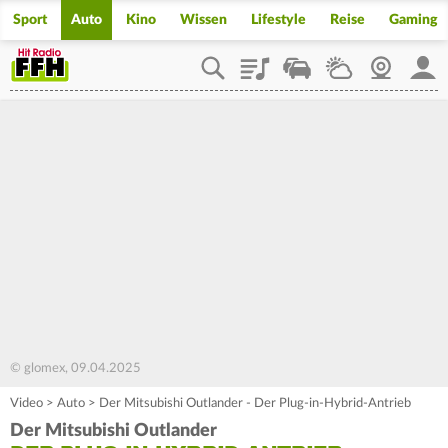
Sport
Auto
Kino
Wissen
Lifestyle
Reise
Gaming
Playlist
Staupilot
Wetter
Webcam
Mein
© glomex, 09.04.2025
Video
>
Auto
>
Der Mitsubishi Outlander - Der Plug-in-Hybrid-Antrieb
Der Mitsubishi Outlander