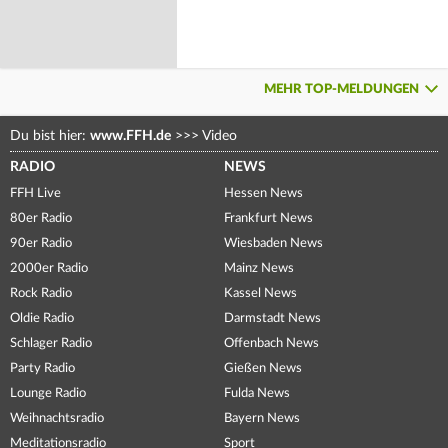
MEHR TOP-MELDUNGEN
Du bist hier:
www.FFH.de
>>>
Video
RADIO
NEWS
FFH Live
Hessen News
80er Radio
Frankfurt News
90er Radio
Wiesbaden News
2000er Radio
Mainz News
Rock Radio
Kassel News
Oldie Radio
Darmstadt News
Schlager Radio
Offenbach News
Party Radio
Gießen News
Lounge Radio
Fulda News
Weihnachtsradio
Bayern News
Meditationsradio
Sport