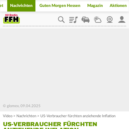
et
Nachrichten
Guten Morgen Hessen
Magazin
Aktionen
Playlist
Staupilot
Wetter
Webcam
Mein
© glomex, 09.04.2025
Video
>
Nachrichten
>
US-Verbraucher fürchten anziehende Inflation
US-VERBRAUCHER FÜRCHTEN