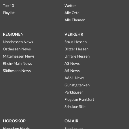
Top 40
Wetter
Playlist
Alle Orte
Alle Themen
REGIONEN
VERKEHR
Nordhessen News
Staus Hessen
Osthessen News
Blitzer Hessen
Mittelhessen News
Unfälle Hessen
Rhein-Main News
A3 News
Südhessen News
A5 News
A661 News
Günstig tanken
Parkhäuser
Flugplan Frankfurt
Schulausfälle
HOROSKOP
ON AIR
Horoskop Heute
Sendungen