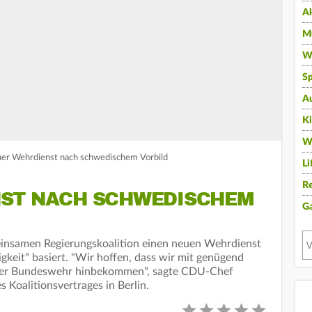
A
Mu
Wi
Sp
A
K
W
euer Wehrdienst nach schwedischem Vorbild
Li
Re
ST NACH SCHWEDISCHEM
G
insamen Regierungskoalition einen neuen Wehrdienst
igkeit" basiert. "Wir hoffen, dass wir mit genügend
t der Bundeswehr hinbekommen", sagte CDU-Chef
s Koalitionsvertrages in Berlin.