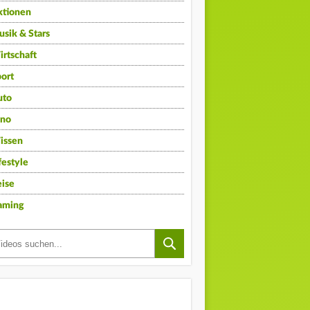
ktionen
sik & Stars
rtschaft
ort
uto
ino
issen
festyle
ise
aming