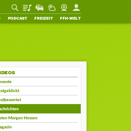
Playlist
Staupilot
Wetter
Webcam
Mein FFH
O
PODCAST
FREIZEIT
FFH-WELT
IDEOS
eueste
stgeklickt
estbewertet
achrichten
uten Morgen Hessen
agazin