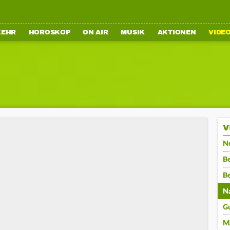
KEHR
HOROSKOP
ON AIR
MUSIK
AKTIONEN
VIDE
V
N
Be
B
N
G
M