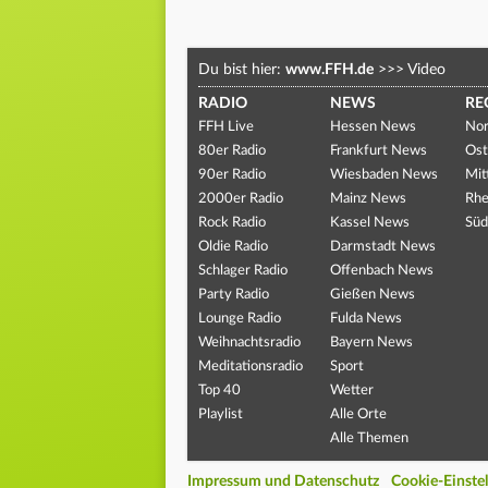
Du bist hier:
www.FFH.de
>>>
Video
RADIO
NEWS
RE
FFH Live
Hessen News
Nor
80er Radio
Frankfurt News
Ost
90er Radio
Wiesbaden News
Mit
2000er Radio
Mainz News
Rhe
Rock Radio
Kassel News
Süd
Oldie Radio
Darmstadt News
Schlager Radio
Offenbach News
Party Radio
Gießen News
Lounge Radio
Fulda News
Weihnachtsradio
Bayern News
Meditationsradio
Sport
Top 40
Wetter
Playlist
Alle Orte
Alle Themen
Impressum und Datenschutz
Cookie-Einste