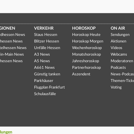
GIONEN
VERKEHR
HOROSKOP
ON AIR
dhessen News
Staus Hessen
Horoskop Heute
Sendungen
hessen News
Blitzer Hessen
Horoskop Morgen
Aktionen
telhessen News
Unfälle Hessen
Wochenhoroskop
Videos
in-Main News
A3 News
Monatshoroskop
Webcams
hessen News
A5 News
Jahreshoroskop
Moderatoren
A661 News
Partnerhoroskop
Podcasts
Günstig tanken
Aszendent
News-Podcas
Parkhäuser
Themen-Tick
Flugplan Frankfurt
Voting
Schulausfälle
llungen