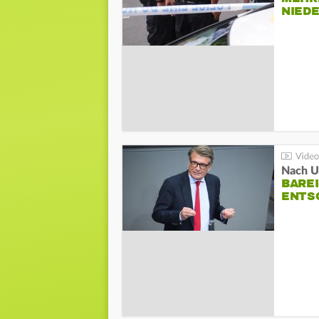
NIED
Nach Un
BAREI
NTSC