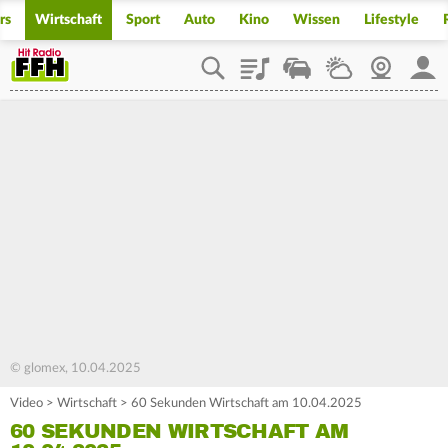
rs
Wirtschaft
Sport
Auto
Kino
Wissen
Lifestyle
Playlist
Staupilot
Wetter
Webcam
Mein
© glomex, 10.04.2025
Video
>
Wirtschaft
>
60 Sekunden Wirtschaft am 10.04.2025
60 SEKUNDEN WIRTSCHAFT AM