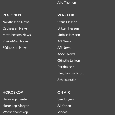
Alle Themen
REGIONEN
VERKEHR
Nordhessen News
Staus Hessen
Osthessen News
Blitzer Hessen
Mittelhessen News
Unfälle Hessen
Rhein-Main News
A3 News
Südhessen News
A5 News
A661 News
Günstig tanken
Parkhäuser
Flugplan Frankfurt
Schulausfälle
HOROSKOP
ON AIR
Horoskop Heute
Sendungen
Horoskop Morgen
Aktionen
Wochenhoroskop
Videos