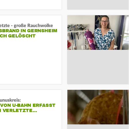
letzte - große Rauchwolke
BRAND IN GERNSHEIM E
CH GELÖSCHT
unuskreis:
 VON U-BAHN ERFASST
EI VERLETZTE…