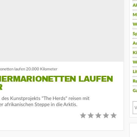
A
Mu
Wi
Sp
A
K
W
onetten laufen 20.000 Kilometer
Li
ERMARIONETTEN LAUFEN 2
Re
G
n des Kunstprojekts "The Herds" reisen mit
 afrikanischen Steppe in die Arktis.