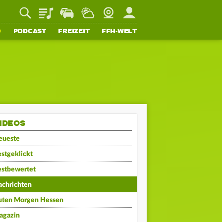
Playlist
Staupilot
Wetter
Webcam
Mein FFH
O
PODCAST
FREIZEIT
FFH-WELT
IDEOS
eueste
stgeklickt
estbewertet
achrichten
uten Morgen Hessen
agazin