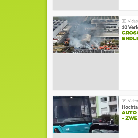
10 Ver
GROSS
NDLI
Hochta
AUTO
– ZW