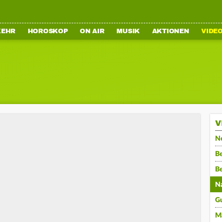
KEHR
HOROSKOP
ON AIR
MUSIK
AKTIONEN
VIDE
V
N
Be
B
N
G
M