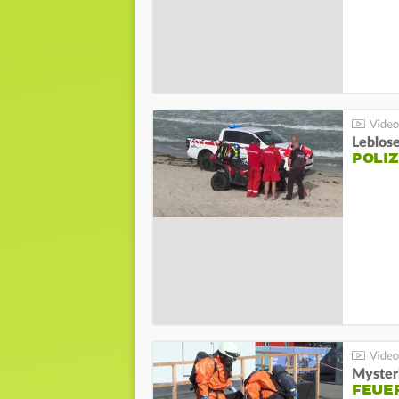
Leblos
POLIZ
Mysteri
FEUE