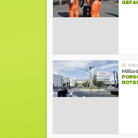
GEFA
Millia
PORSC
ROTE