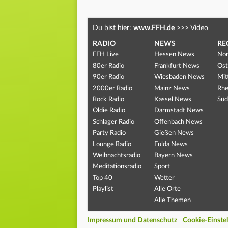
Du bist hier:
www.FFH.de
>>>
Video
RADIO
NEWS
RE
FFH Live
Hessen News
Nor
80er Radio
Frankfurt News
Ost
90er Radio
Wiesbaden News
Mit
2000er Radio
Mainz News
Rhe
Rock Radio
Kassel News
Süd
Oldie Radio
Darmstadt News
Schlager Radio
Offenbach News
Party Radio
Gießen News
Lounge Radio
Fulda News
Weihnachtsradio
Bayern News
Meditationsradio
Sport
Top 40
Wetter
Playlist
Alle Orte
Alle Themen
Impressum und Datenschutz
Cookie-Einste