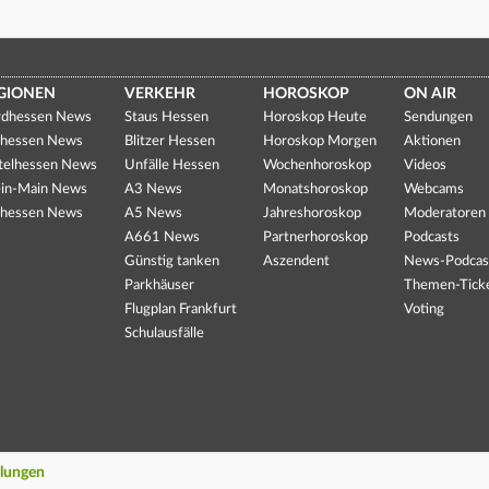
GIONEN
VERKEHR
HOROSKOP
ON AIR
dhessen News
Staus Hessen
Horoskop Heute
Sendungen
hessen News
Blitzer Hessen
Horoskop Morgen
Aktionen
telhessen News
Unfälle Hessen
Wochenhoroskop
Videos
in-Main News
A3 News
Monatshoroskop
Webcams
hessen News
A5 News
Jahreshoroskop
Moderatoren
A661 News
Partnerhoroskop
Podcasts
Günstig tanken
Aszendent
News-Podcas
Parkhäuser
Themen-Tick
Flugplan Frankfurt
Voting
Schulausfälle
llungen