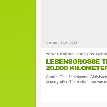
© glomex, 10.04.2025
Video
>
Nachrichten
>
Lebensgroße Tiermari
LEBENSGROSSE TI
0.000 KILOMETER
Giraffe, Gnu, Schimpanse: Aktiviste
lebensgroßen Tiermarionetten von der