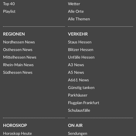
Top 40
Wetter
Playlist
Alle Orte
Alle Themen
REGIONEN
VERKEHR
Nordhessen News
Staus Hessen
Osthessen News
Blitzer Hessen
Mittelhessen News
Unfälle Hessen
Rhein-Main News
A3 News
Südhessen News
A5 News
A661 News
Günstig tanken
Parkhäuser
Flugplan Frankfurt
Schulausfälle
HOROSKOP
ON AIR
Horoskop Heute
Sendungen