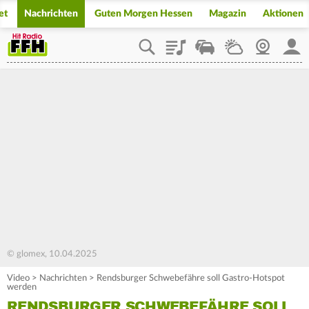
et
Nachrichten
Guten Morgen Hessen
Magazin
Aktionen
Playlist
Staupilot
Wetter
Webcam
Mein
© glomex, 10.04.2025
Video
>
Nachrichten
>
Rendsburger Schwebefähre soll Gastro-Hotspot
werden
RENDSBURGER SCHWEBEFÄHRE SOLL