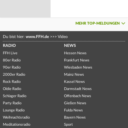
MEHR TOP-MELDUNGEN
Du bist hier:
www.FFH.de
>>>
Video
RADIO
NEWS
FFH Live
Hessen News
80er Radio
Frankfurt News
90er Radio
Wiesbaden News
2000er Radio
Mainz News
Rock Radio
Kassel News
Oldie Radio
Darmstadt News
Schlager Radio
Offenbach News
Party Radio
Gießen News
Lounge Radio
Fulda News
Weihnachtsradio
Bayern News
Meditationsradio
Sport