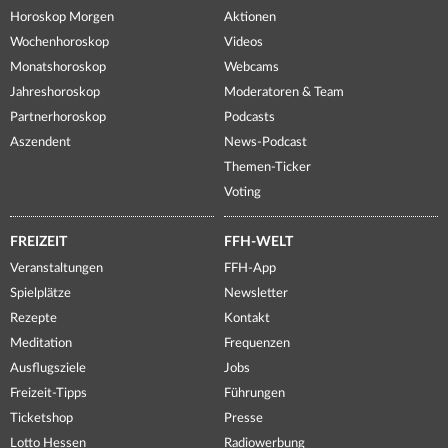
Horoskop Morgen
Aktionen
Wochenhoroskop
Videos
Monatshoroskop
Webcams
Jahreshoroskop
Moderatoren & Team
Partnerhoroskop
Podcasts
Aszendent
News-Podcast
Themen-Ticker
Voting
FREIZEIT
FFH-WELT
Veranstaltungen
FFH-App
Spielplätze
Newsletter
Rezepte
Kontakt
Meditation
Frequenzen
Ausflugsziele
Jobs
Freizeit-Tipps
Führungen
Ticketshop
Presse
Lotto Hessen
Radiowerbung