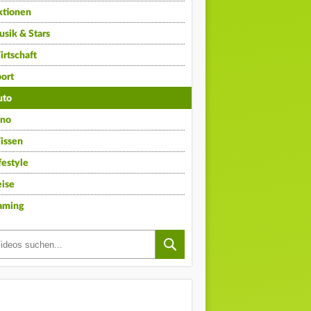
ktionen
sik & Stars
rtschaft
ort
uto
ino
issen
festyle
ise
aming