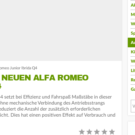
A
Mu
Wi
Sp
A
K
W
omeo Junior Ibrida Q4
Li
S NEUEN ALFA ROMEO
Re
4
G
4 setzt bei Effizienz und Fahrspaß Maßstäbe in dieser
 ohne mechanische Verbindung des Antriebsstrangs
uziert die Anzahl der zusätzlich erforderlichen
cht. Dies hat einen positiven Effekt auf Verbrauch und