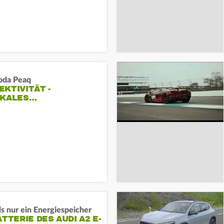
oda Peaq
KTIVITÄT -
IKALES…
s nur ein Energiespeicher
ATTERIE DES AUDI A2 E-