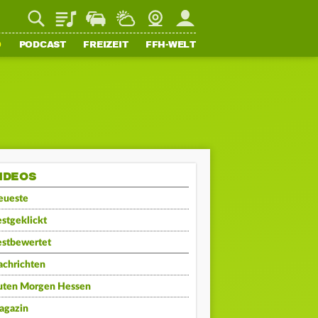
Playlist
Staupilot
Wetter
Webcam
Mein FFH
O
PODCAST
FREIZEIT
FFH-WELT
IDEOS
eueste
stgeklickt
estbewertet
achrichten
uten Morgen Hessen
agazin