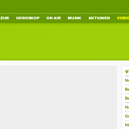
KEHR
HOROSKOP
ON AIR
MUSIK
AKTIONEN
VIDE
V
N
Be
B
N
G
M