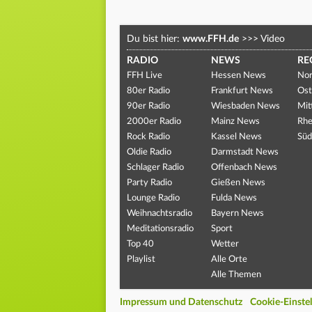
Du bist hier:
www.FFH.de
>>>
Video
RADIO
NEWS
RE
FFH Live
Hessen News
Nor
80er Radio
Frankfurt News
Ost
90er Radio
Wiesbaden News
Mit
2000er Radio
Mainz News
Rhe
Rock Radio
Kassel News
Süd
Oldie Radio
Darmstadt News
Schlager Radio
Offenbach News
Party Radio
Gießen News
Lounge Radio
Fulda News
Weihnachtsradio
Bayern News
Meditationsradio
Sport
Top 40
Wetter
Playlist
Alle Orte
Alle Themen
Impressum und Datenschutz
Cookie-Einste