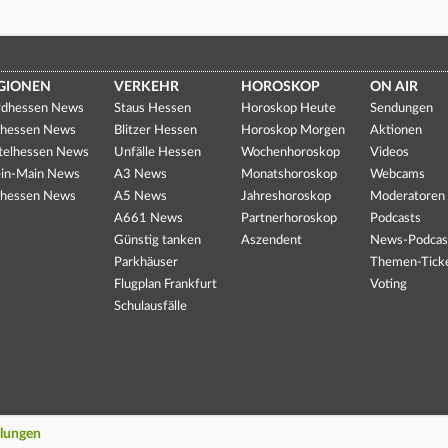
GIONEN
VERKEHR
HOROSKOP
ON AIR
dhessen News
Staus Hessen
Horoskop Heute
Sendungen
hessen News
Blitzer Hessen
Horoskop Morgen
Aktionen
telhessen News
Unfälle Hessen
Wochenhoroskop
Videos
in-Main News
A3 News
Monatshoroskop
Webcams
hessen News
A5 News
Jahreshoroskop
Moderatoren
A661 News
Partnerhoroskop
Podcasts
Günstig tanken
Aszendent
News-Podcas
Parkhäuser
Themen-Tick
Flugplan Frankfurt
Voting
Schulausfälle
llungen