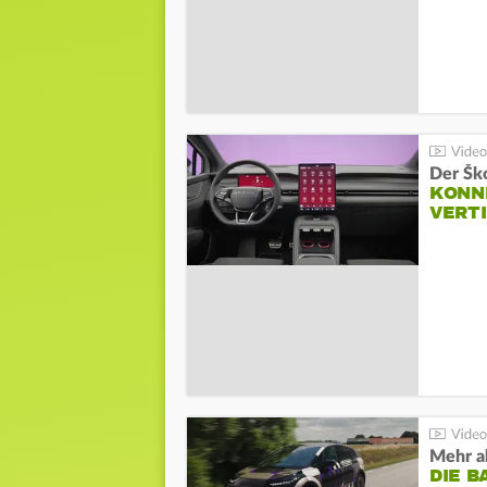
Der Šk
KONNE
VERT
Mehr al
DIE B