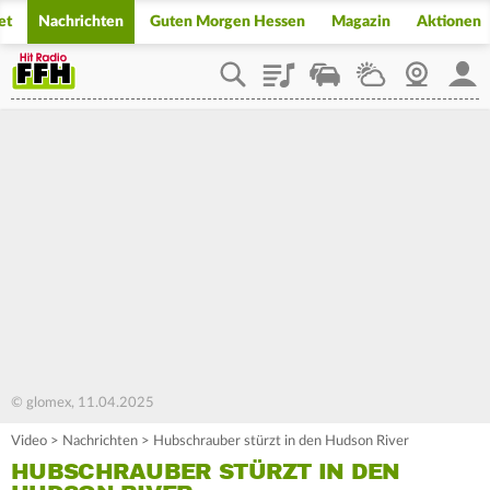
et
Nachrichten
Guten Morgen Hessen
Magazin
Aktionen
Playlist
Staupilot
Wetter
Webcam
Mein
© glomex, 11.04.2025
Video
>
Nachrichten
>
Hubschrauber stürzt in den Hudson River
HUBSCHRAUBER STÜRZT IN DEN