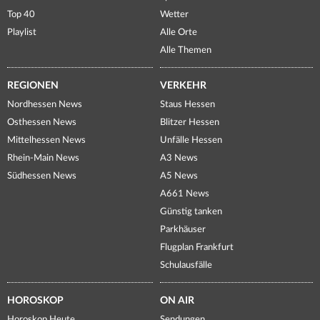
Top 40
Wetter
Playlist
Alle Orte
Alle Themen
REGIONEN
VERKEHR
Nordhessen News
Staus Hessen
Osthessen News
Blitzer Hessen
Mittelhessen News
Unfälle Hessen
Rhein-Main News
A3 News
Südhessen News
A5 News
A661 News
Günstig tanken
Parkhäuser
Flugplan Frankfurt
Schulausfälle
HOROSKOP
ON AIR
Horoskop Heute
Sendungen