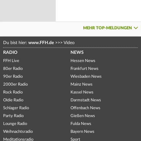
MEHR TOP-MELDUNGEN
Du bist hier:
www.FFH.de
>>>
Video
RADIO
NEWS
FFH Live
Hessen News
80er Radio
Frankfurt News
90er Radio
Wiesbaden News
2000er Radio
Mainz News
Rock Radio
Kassel News
Oldie Radio
Darmstadt News
Schlager Radio
Offenbach News
Party Radio
Gießen News
Lounge Radio
Fulda News
Weihnachtsradio
Bayern News
Meditationsradio
Sport