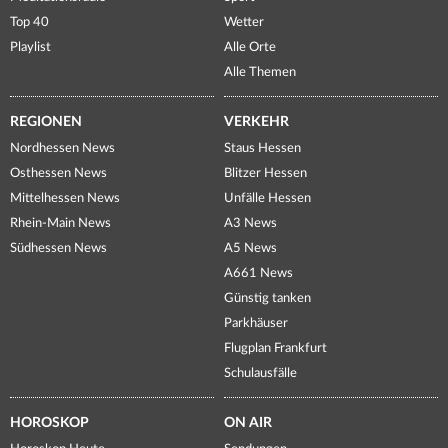
Top 40
Wetter
Playlist
Alle Orte
Alle Themen
REGIONEN
VERKEHR
Nordhessen News
Staus Hessen
Osthessen News
Blitzer Hessen
Mittelhessen News
Unfälle Hessen
Rhein-Main News
A3 News
Südhessen News
A5 News
A661 News
Günstig tanken
Parkhäuser
Flugplan Frankfurt
Schulausfälle
HOROSKOP
ON AIR