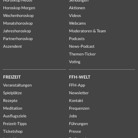
Horoskop Heute
Sendungen
Horoskop Morgen
Aktionen
Wochenhoroskop
Videos
Monatshoroskop
Webcams
Jahreshoroskop
Moderatoren & Team
Partnerhoroskop
Podcasts
Aszendent
News-Podcast
Themen-Ticker
Voting
FREIZEIT
FFH-WELT
Veranstaltungen
FFH-App
Spielplätze
Newsletter
Rezepte
Kontakt
Meditation
Frequenzen
Ausflugsziele
Jobs
Freizeit-Tipps
Führungen
Ticketshop
Presse