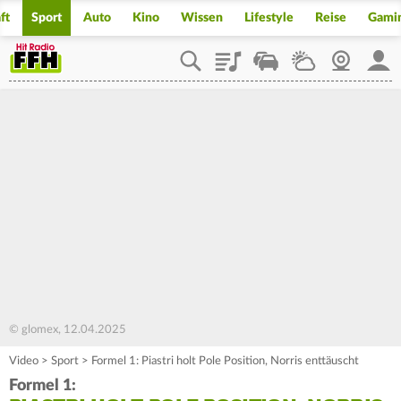
ft
Sport
Auto
Kino
Wissen
Lifestyle
Reise
Gami
Playlist
Staupilot
Wetter
Webcam
Mein
© glomex, 12.04.2025
Video
>
Sport
>
Formel 1: Piastri holt Pole Position, Norris enttäuscht
Formel 1: