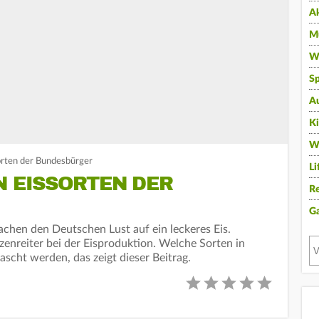
A
Mu
Wi
Sp
A
K
W
orten der Bundesbürger
Li
N EISSORTEN DER
Re
G
chen den Deutschen Lust auf ein leckeres Eis.
tzenreiter bei der Eisproduktion. Welche Sorten in
scht werden, das zeigt dieser Beitrag.