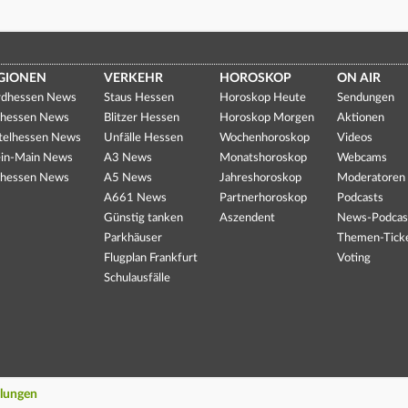
GIONEN
VERKEHR
HOROSKOP
ON AIR
dhessen News
Staus Hessen
Horoskop Heute
Sendungen
hessen News
Blitzer Hessen
Horoskop Morgen
Aktionen
telhessen News
Unfälle Hessen
Wochenhoroskop
Videos
in-Main News
A3 News
Monatshoroskop
Webcams
hessen News
A5 News
Jahreshoroskop
Moderatoren
A661 News
Partnerhoroskop
Podcasts
Günstig tanken
Aszendent
News-Podcas
Parkhäuser
Themen-Tick
Flugplan Frankfurt
Voting
Schulausfälle
llungen