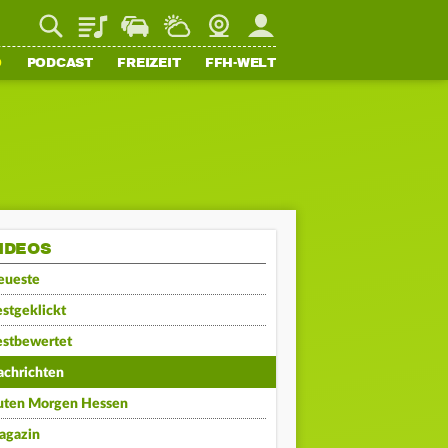
Playlist
Staupilot
Wetter
Webcam
Mein FFH
O
PODCAST
FREIZEIT
FFH-WELT
IDEOS
eueste
stgeklickt
estbewertet
achrichten
uten Morgen Hessen
agazin