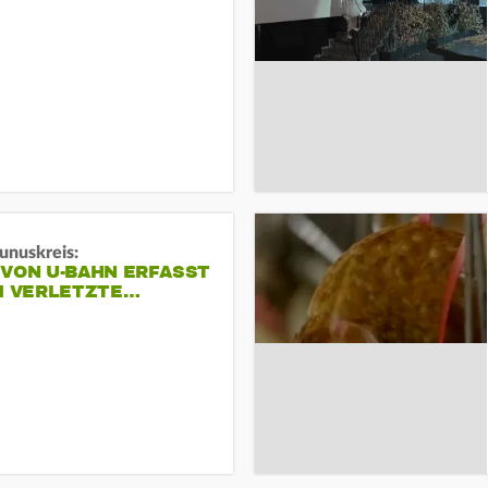
unuskreis:
 VON U-BAHN ERFASST
EI VERLETZTE…