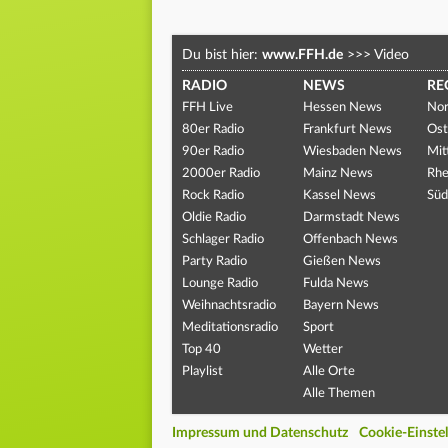
Du bist hier:
www.FFH.de
>>>
Video
RADIO
NEWS
RE
FFH Live
Hessen News
Nor
80er Radio
Frankfurt News
Ost
90er Radio
Wiesbaden News
Mit
2000er Radio
Mainz News
Rhe
Rock Radio
Kassel News
Süd
Oldie Radio
Darmstadt News
Schlager Radio
Offenbach News
Party Radio
Gießen News
Lounge Radio
Fulda News
Weihnachtsradio
Bayern News
Meditationsradio
Sport
Top 40
Wetter
Playlist
Alle Orte
Alle Themen
Impressum und Datenschutz
Cookie-Einste