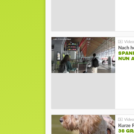
Nach he
SPAN
NUN 
Kurze P
36 G