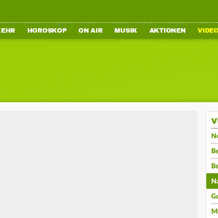
KEHR
HOROSKOP
ON AIR
MUSIK
AKTIONEN
VIDE
V
N
Be
B
N
G
M