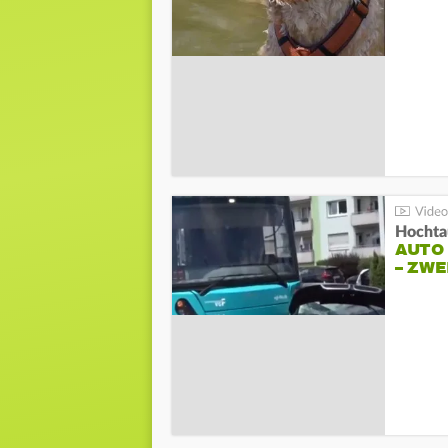
Hochta
AUTO
– ZW