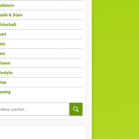
ktionen
sik & Stars
rtschaft
ort
uto
ino
issen
festyle
ise
aming