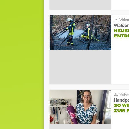
Waldbr
NEUE
ENTD
Handge
SO WI
ZUM 