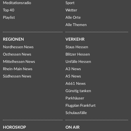
Meditationsradio
Sport
Top 40
Wetter
Playlist
Alle Orte
Alle Themen
REGIONEN
VERKEHR
Nordhessen News
Staus Hessen
Osthessen News
Blitzer Hessen
Mittelhessen News
Unfälle Hessen
Rhein-Main News
A3 News
Südhessen News
A5 News
A661 News
Günstig tanken
Parkhäuser
Flugplan Frankfurt
Schulausfälle
HOROSKOP
ON AIR