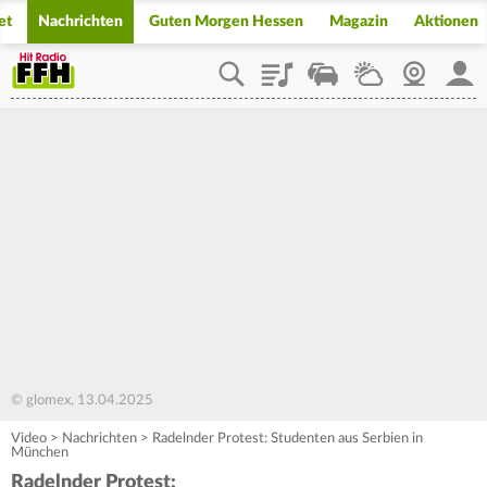
et
Nachrichten
Guten Morgen Hessen
Magazin
Aktionen
Playlist
Staupilot
Wetter
Webcam
Mein
© glomex, 13.04.2025
Video
>
Nachrichten
>
Radelnder Protest: Studenten aus Serbien in
München
Radelnder Protest: