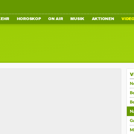
KEHR
HOROSKOP
ON AIR
MUSIK
AKTIONEN
VIDE
V
N
Be
B
N
G
M