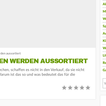
A
Mu
Wi
Sp
A
K
W
en aussortiert
Li
EN WERDEN AUSSORTIERT
Re
chen, schaffen es nicht in den Verkauf, da sie nicht
G
arum ist das so und was bedeutet das für die