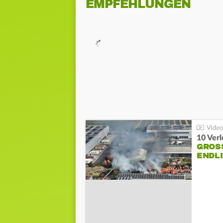
EMPFEHLUNGEN
10 Ver
GROSS
NDLI