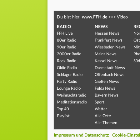
Du bist hier:
www.FFH.de
>>>
Video
RADIO
NEWS
RE
FFH Live
Hessen News
Nor
80er Radio
Frankfurt News
Ost
90er Radio
Wiesbaden News
Mit
2000er Radio
Mainz News
Rhe
Rock Radio
Kassel News
Süd
Oldie Radio
Darmstadt News
Schlager Radio
Offenbach News
Party Radio
Gießen News
Lounge Radio
Fulda News
Weihnachtsradio
Bayern News
Meditationsradio
Sport
Top 40
Wetter
Playlist
Alle Orte
Alle Themen
Impressum und Datenschutz
Cookie-Einste