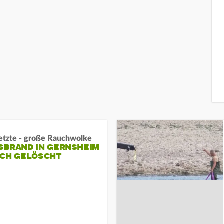
letzte - große Rauchwolke
BRAND IN GERNSHEIM E
CH GELÖSCHT