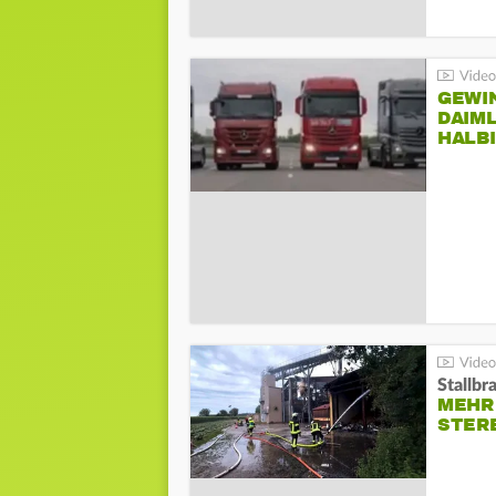
GEWI
DAIM
HALB
Stallbr
MEHR 
STER