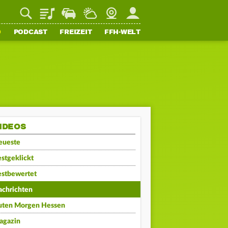
Playlist
Staupilot
Wetter
Webcam
Mein FFH
O
PODCAST
FREIZEIT
FFH-WELT
IDEOS
eueste
stgeklickt
estbewertet
achrichten
uten Morgen Hessen
agazin