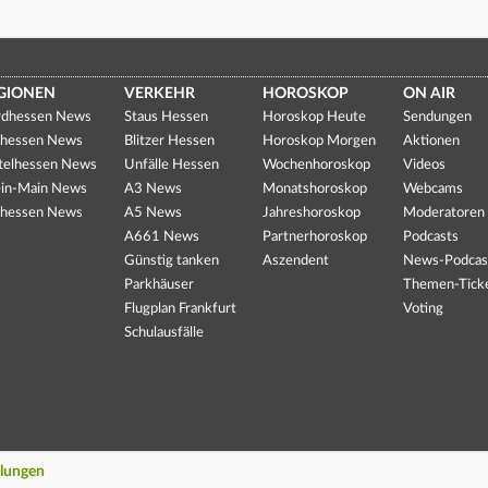
GIONEN
VERKEHR
HOROSKOP
ON AIR
dhessen News
Staus Hessen
Horoskop Heute
Sendungen
hessen News
Blitzer Hessen
Horoskop Morgen
Aktionen
telhessen News
Unfälle Hessen
Wochenhoroskop
Videos
in-Main News
A3 News
Monatshoroskop
Webcams
hessen News
A5 News
Jahreshoroskop
Moderatoren
A661 News
Partnerhoroskop
Podcasts
Günstig tanken
Aszendent
News-Podcas
Parkhäuser
Themen-Tick
Flugplan Frankfurt
Voting
Schulausfälle
llungen