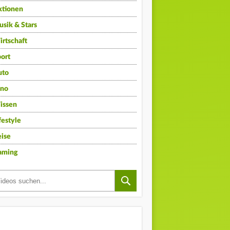
ktionen
sik & Stars
rtschaft
ort
uto
ino
issen
festyle
ise
aming