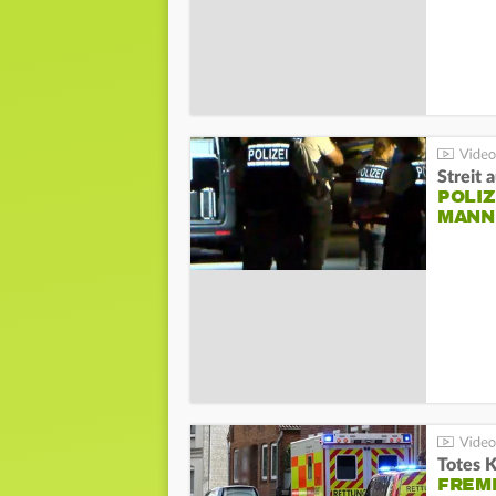
Streit 
POLIZ
ANN I
Totes 
FREM