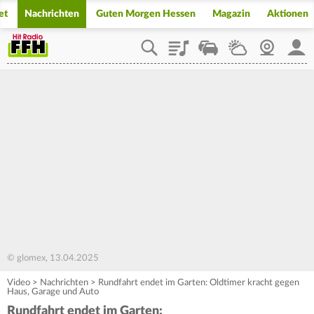
et
Nachrichten
Guten Morgen Hessen
Magazin
Aktionen
Playlist
Staupilot
Wetter
Webcam
Mein
© glomex, 13.04.2025
Video
>
Nachrichten
>
Rundfahrt endet im Garten: Oldtimer kracht gegen
Haus, Garage und Auto
Rundfahrt endet im Garten: