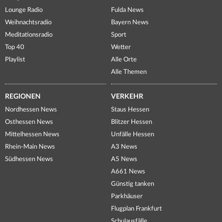
Lounge Radio
Fulda News
Weihnachtsradio
Bayern News
Meditationsradio
Sport
Top 40
Wetter
Playlist
Alle Orte
Alle Themen
REGIONEN
VERKEHR
Nordhessen News
Staus Hessen
Osthessen News
Blitzer Hessen
Mittelhessen News
Unfälle Hessen
Rhein-Main News
A3 News
Südhessen News
A5 News
A661 News
Günstig tanken
Parkhäuser
Flugplan Frankfurt
Schulausfälle