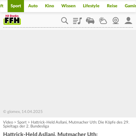
ft
Sport
Auto
Kino
Wissen
Lifestyle
Reise
Gami
Playlist
Staupilot
Wetter
Webcam
Mein
© glomex, 14.04.2025
Video
>
Sport
>
Hattrick-Held Asllani, Mutmacher Uth: Die Köpfe des 29.
Spieltags der 2. Bundesliga
Hattrick-Held Asllani, Mutmacher Uth: