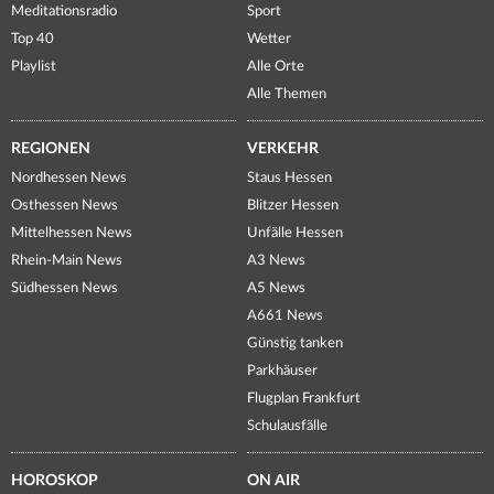
Meditationsradio
Sport
Top 40
Wetter
Playlist
Alle Orte
Alle Themen
REGIONEN
VERKEHR
Nordhessen News
Staus Hessen
Osthessen News
Blitzer Hessen
Mittelhessen News
Unfälle Hessen
Rhein-Main News
A3 News
Südhessen News
A5 News
A661 News
Günstig tanken
Parkhäuser
Flugplan Frankfurt
Schulausfälle
HOROSKOP
ON AIR