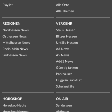
Playlist
Alle Orte
Alle Themen
REGIONEN
VERKEHR
Nordhessen News
Staus Hessen
Osthessen News
Blitzer Hessen
Mittelhessen News
Unfälle Hessen
Rhein-Main News
A3 News
Südhessen News
A5 News
A661 News
Günstig tanken
Parkhäuser
Flugplan Frankfurt
Schulausfälle
HOROSKOP
ON AIR
Horoskop Heute
Sendungen
Horoskop Morgen
Aktionen