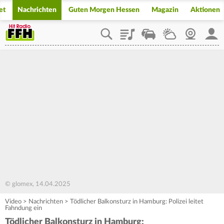
et
Nachrichten
Guten Morgen Hessen
Magazin
Aktionen
Playlist
Staupilot
Wetter
Webcam
Mein
© glomex, 14.04.2025
Video
>
Nachrichten
>
Tödlicher Balkonsturz in Hamburg: Polizei leitet
Fahndung ein
Tödlicher Balkonsturz in Hamburg: