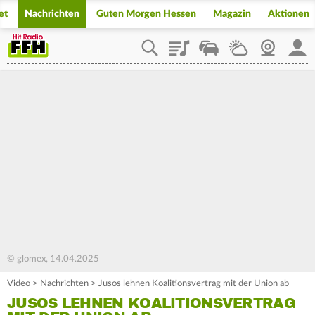
et
Nachrichten
Guten Morgen Hessen
Magazin
Aktionen
Playlist
Staupilot
Wetter
Webcam
Mein
© glomex, 14.04.2025
Video
>
Nachrichten
>
Jusos lehnen Koalitionsvertrag mit der Union ab
JUSOS LEHNEN KOALITIONSVERTRAG