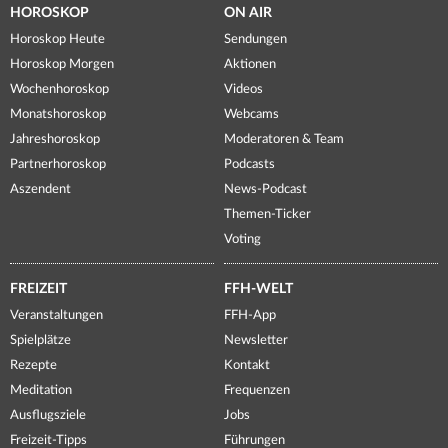
HOROSKOP
ON AIR
Horoskop Heute
Sendungen
Horoskop Morgen
Aktionen
Wochenhoroskop
Videos
Monatshoroskop
Webcams
Jahreshoroskop
Moderatoren & Team
Partnerhoroskop
Podcasts
Aszendent
News-Podcast
Themen-Ticker
Voting
FREIZEIT
FFH-WELT
Veranstaltungen
FFH-App
Spielplätze
Newsletter
Rezepte
Kontakt
Meditation
Frequenzen
Ausflugsziele
Jobs
Freizeit-Tipps
Führungen