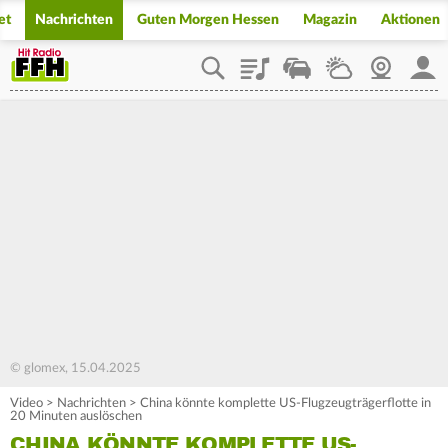
et
Nachrichten
Guten Morgen Hessen
Magazin
Aktionen
Playlist
Staupilot
Wetter
Webcam
Mein
© glomex, 15.04.2025
Video
>
Nachrichten
>
China könnte komplette US-Flugzeugträgerflotte in
20 Minuten auslöschen
CHINA KÖNNTE KOMPLETTE US-