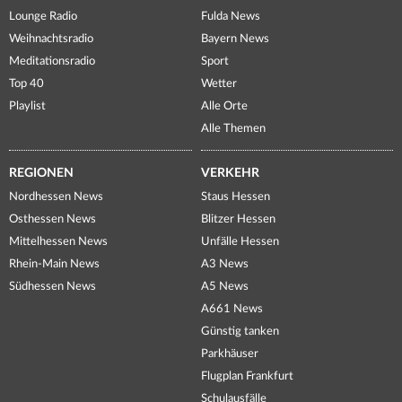
Lounge Radio
Fulda News
Weihnachtsradio
Bayern News
Meditationsradio
Sport
Top 40
Wetter
Playlist
Alle Orte
Alle Themen
REGIONEN
VERKEHR
Nordhessen News
Staus Hessen
Osthessen News
Blitzer Hessen
Mittelhessen News
Unfälle Hessen
Rhein-Main News
A3 News
Südhessen News
A5 News
A661 News
Günstig tanken
Parkhäuser
Flugplan Frankfurt
Schulausfälle