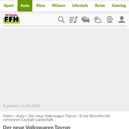
Sport
Auto
Kino
Wissen
Lifestyle
Reise
Gaming
Playlist
Staupilot
Wetter
Webcam
Mein
© glomex, 16.04.2025
Video
>
Auto
>
Der neue Volkswagen Tayron - Erste Sitzreihe mit
vernetzter Cockpit-Landschaft
Der neue Volkswagen Tayron