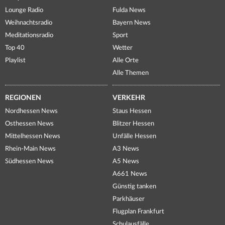
Lounge Radio
Fulda News
Weihnachtsradio
Bayern News
Meditationsradio
Sport
Top 40
Wetter
Playlist
Alle Orte
Alle Themen
REGIONEN
VERKEHR
Nordhessen News
Staus Hessen
Osthessen News
Blitzer Hessen
Mittelhessen News
Unfälle Hessen
Rhein-Main News
A3 News
Südhessen News
A5 News
A661 News
Günstig tanken
Parkhäuser
Flugplan Frankfurt
Schulausfälle