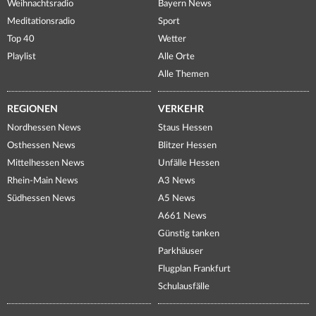
Weihnachtsradio
Bayern News
Meditationsradio
Sport
Top 40
Wetter
Playlist
Alle Orte
Alle Themen
REGIONEN
VERKEHR
Nordhessen News
Staus Hessen
Osthessen News
Blitzer Hessen
Mittelhessen News
Unfälle Hessen
Rhein-Main News
A3 News
Südhessen News
A5 News
A661 News
Günstig tanken
Parkhäuser
Flugplan Frankfurt
Schulausfälle