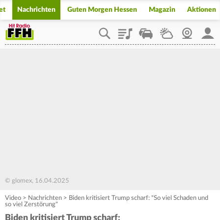
et
Nachrichten
Guten Morgen Hessen
Magazin
Aktionen
Playlist
Staupilot
Wetter
Webcam
Mein
© glomex, 16.04.2025
Video
>
Nachrichten
>
Biden kritisiert Trump scharf: "So viel Schaden und
so viel Zerstörung"
Biden kritisiert Trump scharf: