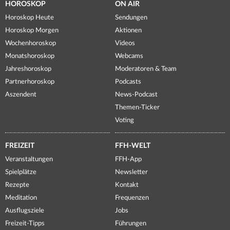
HOROSKOP
ON AIR
Horoskop Heute
Sendungen
Horoskop Morgen
Aktionen
Wochenhoroskop
Videos
Monatshoroskop
Webcams
Jahreshoroskop
Moderatoren & Team
Partnerhoroskop
Podcasts
Aszendent
News-Podcast
Themen-Ticker
Voting
FREIZEIT
FFH-WELT
Veranstaltungen
FFH-App
Spielplätze
Newsletter
Rezepte
Kontakt
Meditation
Frequenzen
Ausflugsziele
Jobs
Freizeit-Tipps
Führungen