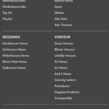
Weihnachtsradio
Bayern News
Meditationsradio
Sport
Top 40
Wetter
Playlist
Alle Orte
Alle Themen
REGIONEN
VERKEHR
Nordhessen News
Staus Hessen
Osthessen News
Blitzer Hessen
Mittelhessen News
Unfälle Hessen
Rhein-Main News
A3 News
Südhessen News
A5 News
A661 News
Günstig tanken
Parkhäuser
Flugplan Frankfurt
Schulausfälle