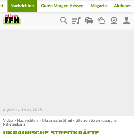
et
Nachrichten
Guten Morgen Hessen
Magazin
Aktionen
Playlist
Staupilot
Wetter
Webcam
Mein
© glomex, 16.04.2025
Video
>
Nachrichten
>
Ukrainische Streitkräfte zerstören russische
Raketenbasis
UKRAINISCHE STREITKRÄFTE