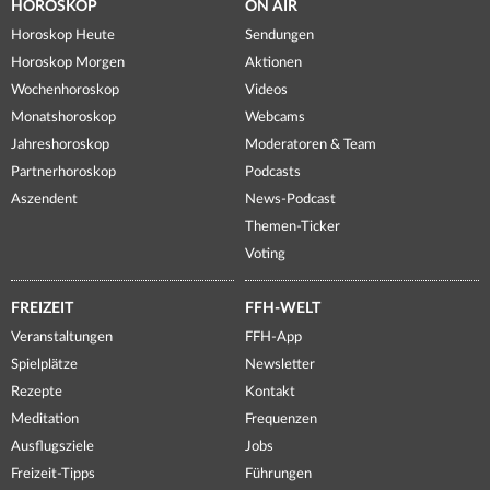
HOROSKOP
ON AIR
Horoskop Heute
Sendungen
Horoskop Morgen
Aktionen
Wochenhoroskop
Videos
Monatshoroskop
Webcams
Jahreshoroskop
Moderatoren & Team
Partnerhoroskop
Podcasts
Aszendent
News-Podcast
Themen-Ticker
Voting
FREIZEIT
FFH-WELT
Veranstaltungen
FFH-App
Spielplätze
Newsletter
Rezepte
Kontakt
Meditation
Frequenzen
Ausflugsziele
Jobs
Freizeit-Tipps
Führungen