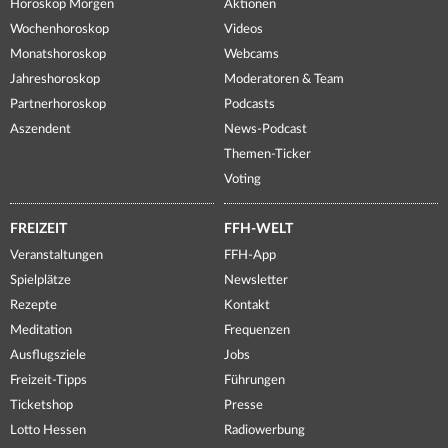
Horoskop Morgen
Aktionen
Wochenhoroskop
Videos
Monatshoroskop
Webcams
Jahreshoroskop
Moderatoren & Team
Partnerhoroskop
Podcasts
Aszendent
News-Podcast
Themen-Ticker
Voting
FREIZEIT
FFH-WELT
Veranstaltungen
FFH-App
Spielplätze
Newsletter
Rezepte
Kontakt
Meditation
Frequenzen
Ausflugsziele
Jobs
Freizeit-Tipps
Führungen
Ticketshop
Presse
Lotto Hessen
Radiowerbung