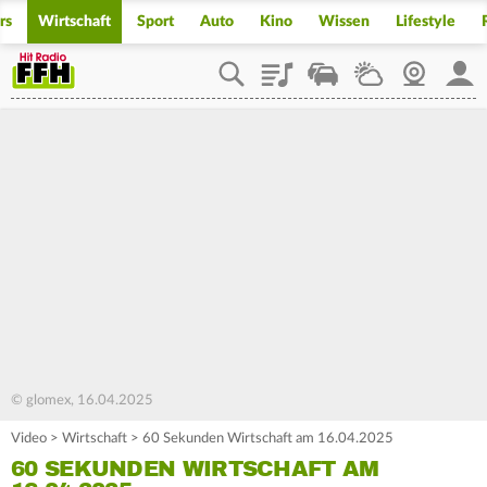
rs
Wirtschaft
Sport
Auto
Kino
Wissen
Lifestyle
Playlist
Staupilot
Wetter
Webcam
Mein
© glomex, 16.04.2025
Video
>
Wirtschaft
>
60 Sekunden Wirtschaft am 16.04.2025
60 SEKUNDEN WIRTSCHAFT AM