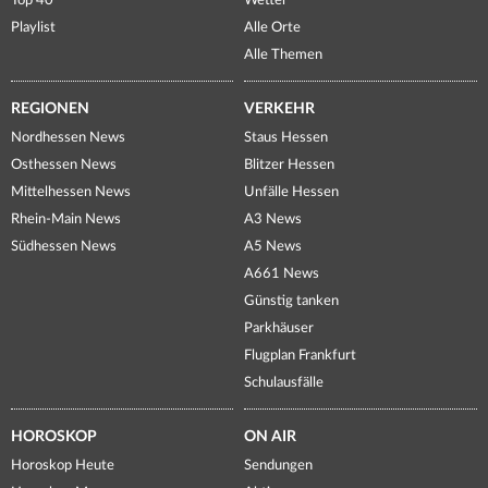
Top 40
Wetter
Playlist
Alle Orte
Alle Themen
REGIONEN
VERKEHR
Nordhessen News
Staus Hessen
Osthessen News
Blitzer Hessen
Mittelhessen News
Unfälle Hessen
Rhein-Main News
A3 News
Südhessen News
A5 News
A661 News
Günstig tanken
Parkhäuser
Flugplan Frankfurt
Schulausfälle
HOROSKOP
ON AIR
Horoskop Heute
Sendungen