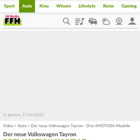
Sport
Auto
Kino
Wissen
Lifestyle
Reise
Gaming
Playlist
Staupilot
Wetter
Webcam
Mein
© glomex, 17.04.2025
Video
>
Auto
>
Der neue Volkswagen Tayron - Drei 4MOTION-Modelle
Der neue Volkswagen Tayron