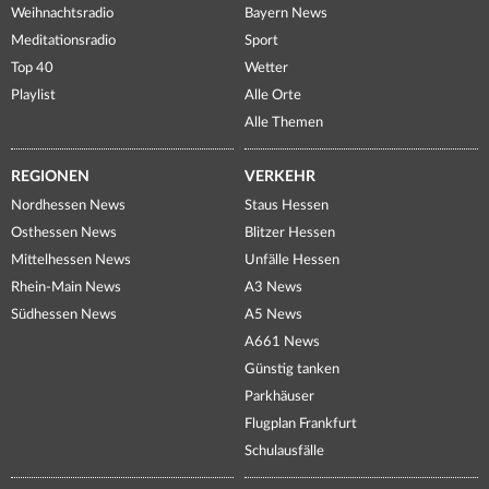
Weihnachtsradio
Bayern News
Meditationsradio
Sport
Top 40
Wetter
Playlist
Alle Orte
Alle Themen
REGIONEN
VERKEHR
Nordhessen News
Staus Hessen
Osthessen News
Blitzer Hessen
Mittelhessen News
Unfälle Hessen
Rhein-Main News
A3 News
Südhessen News
A5 News
A661 News
Günstig tanken
Parkhäuser
Flugplan Frankfurt
Schulausfälle