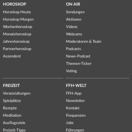
HOROSKOP
ON AIR
Horoskop Heute
Sendungen
Horoskop Morgen
Aktionen
Wochenhoroskop
Videos
Monatshoroskop
Webcams
Jahreshoroskop
Moderatoren & Team
Partnerhoroskop
Podcasts
Aszendent
News-Podcast
Themen-Ticker
Voting
FREIZEIT
FFH-WELT
Veranstaltungen
FFH-App
Spielplätze
Newsletter
Rezepte
Kontakt
Meditation
Frequenzen
Ausflugsziele
Jobs
Freizeit-Tipps
Führungen