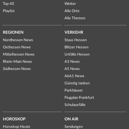
Top 40
Wetter
Playlist
Alle Orte
Alle Themen
REGIONEN
VERKEHR
Nordhessen News
Staus Hessen
Osthessen News
Blitzer Hessen
Mittelhessen News
Unfälle Hessen
Rhein-Main News
A3 News
Südhessen News
A5 News
A661 News
Günstig tanken
Parkhäuser
Flugplan Frankfurt
Schulausfälle
HOROSKOP
ON AIR
Horoskop Heute
Sendungen