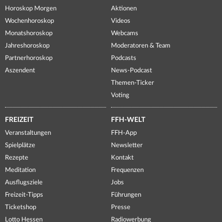
Horoskop Morgen
Aktionen
Wochenhoroskop
Videos
Monatshoroskop
Webcams
Jahreshoroskop
Moderatoren & Team
Partnerhoroskop
Podcasts
Aszendent
News-Podcast
Themen-Ticker
Voting
FREIZEIT
FFH-WELT
Veranstaltungen
FFH-App
Spielplätze
Newsletter
Rezepte
Kontakt
Meditation
Frequenzen
Ausflugsziele
Jobs
Freizeit-Tipps
Führungen
Ticketshop
Presse
Lotto Hessen
Radiowerbung