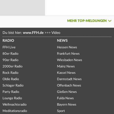
MEHR TOP-MELDUNGEN
Du bist hier:
www.FFH.de
>>>
Video
RADIO
NEWS
FFH Live
Hessen News
80er Radio
Frankfurt News
90er Radio
Wiesbaden News
2000er Radio
Mainz News
Rock Radio
Kassel News
Oldie Radio
Darmstadt News
Schlager Radio
Offenbach News
Party Radio
Gießen News
Lounge Radio
Fulda News
Weihnachtsradio
Bayern News
Meditationsradio
Sport