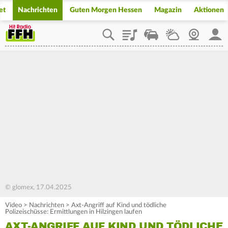
et
Nachrichten
Guten Morgen Hessen
Magazin
Aktionen
Playlist
Staupilot
Wetter
Webcam
Mein
© glomex, 17.04.2025
Video
>
Nachrichten
>
Axt-Angriff auf Kind und tödliche
Polizeischüsse: Ermittlungen in Hilzingen laufen
AXT-ANGRIFF AUF KIND UND TÖDLICHE