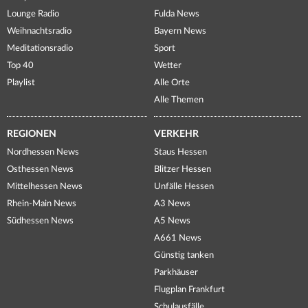
Lounge Radio
Fulda News
Weihnachtsradio
Bayern News
Meditationsradio
Sport
Top 40
Wetter
Playlist
Alle Orte
Alle Themen
REGIONEN
VERKEHR
Nordhessen News
Staus Hessen
Osthessen News
Blitzer Hessen
Mittelhessen News
Unfälle Hessen
Rhein-Main News
A3 News
Südhessen News
A5 News
A661 News
Günstig tanken
Parkhäuser
Flugplan Frankfurt
Schulausfälle