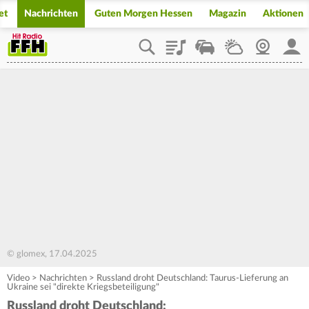
et
Nachrichten
Guten Morgen Hessen
Magazin
Aktionen
Playlist
Staupilot
Wetter
Webcam
Mein
© glomex, 17.04.2025
Video
>
Nachrichten
>
Russland droht Deutschland: Taurus-Lieferung an
Ukraine sei "direkte Kriegsbeteiligung"
Russland droht Deutschland: