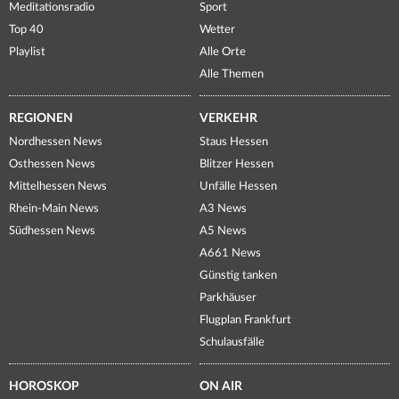
Meditationsradio
Sport
Top 40
Wetter
Playlist
Alle Orte
Alle Themen
REGIONEN
VERKEHR
Nordhessen News
Staus Hessen
Osthessen News
Blitzer Hessen
Mittelhessen News
Unfälle Hessen
Rhein-Main News
A3 News
Südhessen News
A5 News
A661 News
Günstig tanken
Parkhäuser
Flugplan Frankfurt
Schulausfälle
HOROSKOP
ON AIR