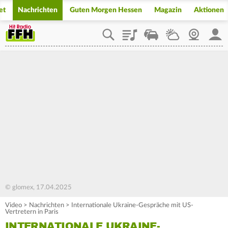
et
Nachrichten
Guten Morgen Hessen
Magazin
Aktionen
Playlist
Staupilot
Wetter
Webcam
Mein
© glomex, 17.04.2025
Video
>
Nachrichten
>
Internationale Ukraine-Gespräche mit US-
Vertretern in Paris
INTERNATIONALE UKRAINE-