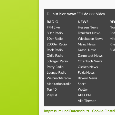
Du bist hier:
www.FFH.de
>>>
Video
RADIO
NEWS
RE
FFH Live
Hessen News
Nor
80er Radio
Frankfurt News
Ost
90er Radio
Wiesbaden News
Mit
2000er Radio
Mainz News
Rhe
Rock Radio
Kassel News
Süd
Oldie Radio
Darmstadt News
Schlager Radio
Offenbach News
Party Radio
Gießen News
Lounge Radio
Fulda News
Weihnachtsradio
Bayern News
Meditationsradio
Sport
Top 40
Wetter
Playlist
Alle Orte
Alle Themen
Impressum und Datenschutz
Cookie-Einste