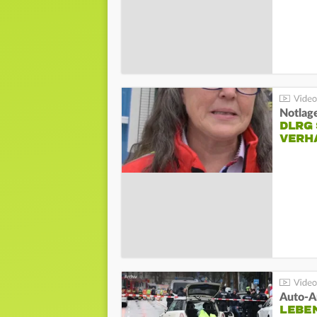
Notlag
DLRG 
VERH
LEBE