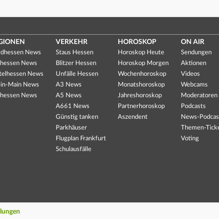
GIONEN
VERKEHR
HOROSKOP
ON AIR
dhessen News
Staus Hessen
Horoskop Heute
Sendungen
hessen News
Blitzer Hessen
Horoskop Morgen
Aktionen
telhessen News
Unfälle Hessen
Wochenhoroskop
Videos
in-Main News
A3 News
Monatshoroskop
Webcams
hessen News
A5 News
Jahreshoroskop
Moderatoren
A661 News
Partnerhoroskop
Podcasts
Günstig tanken
Aszendent
News-Podcas
Parkhäuser
Themen-Tick
Flugplan Frankfurt
Voting
Schulausfälle
llungen