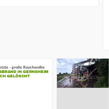
letzte - große Rauchwolke
BRAND IN GERNSHEIM E
CH GELÖSCHT