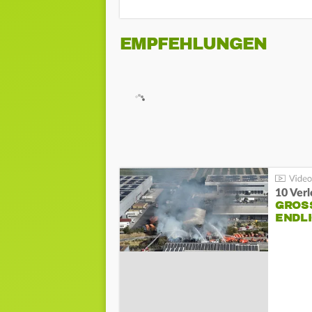
EMPFEHLUNGEN
10 Ver
GROSS
NDLI