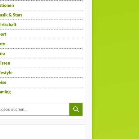
ktionen
sik & Stars
rtschaft
ort
uto
ino
issen
festyle
ise
aming