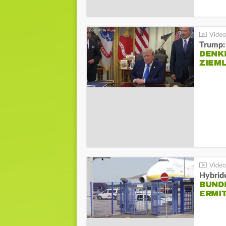
Trump:
DENKE
ZIEML
Hybrid
BUND
ERMI