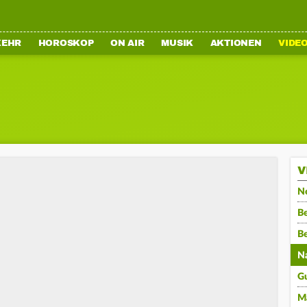
KEHR
HOROSKOP
ON AIR
MUSIK
AKTIONEN
VIDE
V
N
Be
B
N
G
M