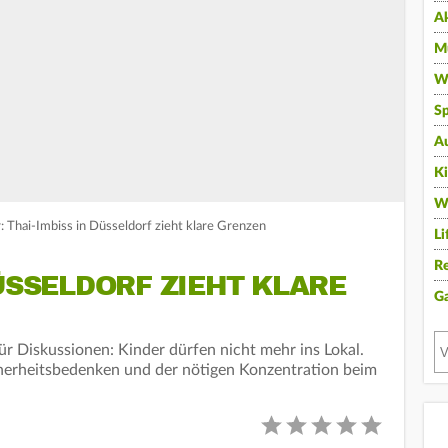
A
Mu
Wi
Sp
A
K
W
r: Thai-Imbiss in Düsseldorf zieht klare Grenzen
Li
Re
DÜSSELDORF ZIEHT KLARE
G
für Diskussionen: Kinder dürfen nicht mehr ins Lokal.
cherheitsbedenken und der nötigen Konzentration beim