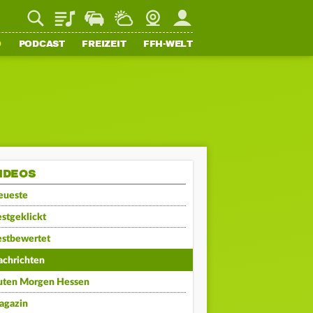
Playlist
Staupilot
Wetter
Webcam
Mein FFH
O
PODCAST
FREIZEIT
FFH-WELT
IDEOS
eueste
stgeklickt
estbewertet
achrichten
uten Morgen Hessen
agazin