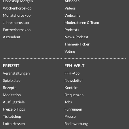
Horoskop Morgen
Aktionen
Wochenhoroskop
Videos
Monatshoroskop
Webcams
Jahreshoroskop
Moderatoren & Team
Partnerhoroskop
Podcasts
Aszendent
News-Podcast
Themen-Ticker
Voting
FREIZEIT
FFH-WELT
Veranstaltungen
FFH-App
Spielplätze
Newsletter
Rezepte
Kontakt
Meditation
Frequenzen
Ausflugsziele
Jobs
Freizeit-Tipps
Führungen
Ticketshop
Presse
Lotto Hessen
Radiowerbung