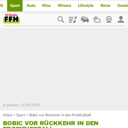
ft
Sport
Auto
Kino
Wissen
Lifestyle
Reise
Gami
Playlist
Staupilot
Wetter
Webcam
Mein
© glomex, 18.04.2025
Video
>
Sport
>
Bobic vor Rückkehr in den Profifußball
BOBIC VOR RÜCKKEHR IN DEN