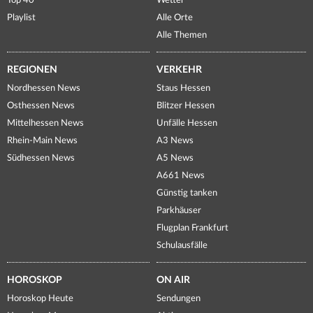
Top 40
Wetter
Playlist
Alle Orte
Alle Themen
REGIONEN
VERKEHR
Nordhessen News
Staus Hessen
Osthessen News
Blitzer Hessen
Mittelhessen News
Unfälle Hessen
Rhein-Main News
A3 News
Südhessen News
A5 News
A661 News
Günstig tanken
Parkhäuser
Flugplan Frankfurt
Schulausfälle
HOROSKOP
ON AIR
Horoskop Heute
Sendungen