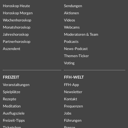
Horoskop Heute
Sendungen
Horoskop Morgen
Aktionen
Wochenhoroskop
Videos
Monatshoroskop
Webcams
Jahreshoroskop
Moderatoren & Team
Partnerhoroskop
Podcasts
Aszendent
News-Podcast
Themen-Ticker
Voting
FREIZEIT
FFH-WELT
Veranstaltungen
FFH-App
Spielplätze
Newsletter
Rezepte
Kontakt
Meditation
Frequenzen
Ausflugsziele
Jobs
Freizeit-Tipps
Führungen
Ticketshop
Presse