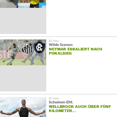
Wilde Szenen:
NEYMAR ESKALIERT NACH
POKALSIEG
Schwimm-EM:
WELLBROCK AUCH ÜBER FÜNF
KILOMETER…