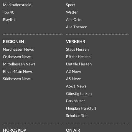
Meditationsradio
Sport
Top 40
Wetter
Playlist
Alle Orte
Alle Themen
REGIONEN
VERKEHR
Nordhessen News
Staus Hessen
Osthessen News
Blitzer Hessen
Mittelhessen News
Unfälle Hessen
Rhein-Main News
A3 News
Südhessen News
A5 News
A661 News
Günstig tanken
Parkhäuser
Flugplan Frankfurt
Schulausfälle
HOROSKOP
ON AIR