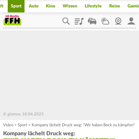
ft
Sport
Auto
Kino
Wissen
Lifestyle
Reise
Gami
Playlist
Staupilot
Wetter
Webcam
Mein
© glomex, 18.04.2025
Video
>
Sport
>
Kompany lächelt Druck weg: "Wir haben Bock zu kämpfen"
Kompany lächelt Druck weg: