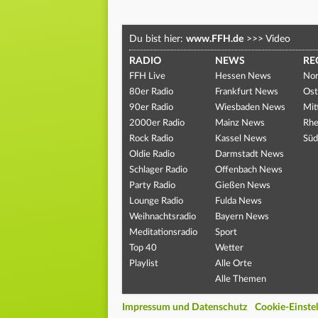
Du bist hier:
www.FFH.de
>>>
Video
RADIO
NEWS
RE
FFH Live
Hessen News
Nor
80er Radio
Frankfurt News
Ost
90er Radio
Wiesbaden News
Mit
2000er Radio
Mainz News
Rhe
Rock Radio
Kassel News
Süd
Oldie Radio
Darmstadt News
Schlager Radio
Offenbach News
Party Radio
Gießen News
Lounge Radio
Fulda News
Weihnachtsradio
Bayern News
Meditationsradio
Sport
Top 40
Wetter
Playlist
Alle Orte
Alle Themen
Impressum und Datenschutz
Cookie-Einste