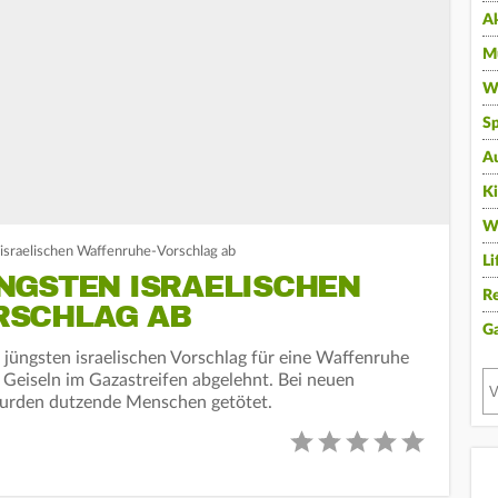
A
Mu
Wi
Sp
A
K
W
israelischen Waffenruhe-Vorschlag ab
Li
NGSTEN ISRAELISCHEN
Re
RSCHLAG AB
G
 jüngsten israelischen Vorschlag für eine Waffenruhe
 Geiseln im Gazastreifen abgelehnt. Bei neuen
 wurden dutzende Menschen getötet.