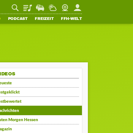
Playlist
Staupilot
Wetter
Webcam
Mein FFH
O
PODCAST
FREIZEIT
FFH-WELT
IDEOS
eueste
stgeklickt
estbewertet
achrichten
uten Morgen Hessen
agazin