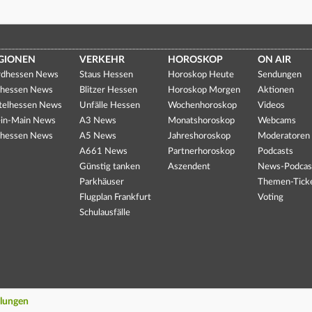
GIONEN
VERKEHR
HOROSKOP
ON AIR
dhessen News
Staus Hessen
Horoskop Heute
Sendungen
hessen News
Blitzer Hessen
Horoskop Morgen
Aktionen
telhessen News
Unfälle Hessen
Wochenhoroskop
Videos
in-Main News
A3 News
Monatshoroskop
Webcams
hessen News
A5 News
Jahreshoroskop
Moderatoren
A661 News
Partnerhoroskop
Podcasts
Günstig tanken
Aszendent
News-Podcas
Parkhäuser
Themen-Tick
Flugplan Frankfurt
Voting
Schulausfälle
llungen