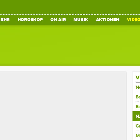
KEHR
HOROSKOP
ON AIR
MUSIK
AKTIONEN
VIDE
V
N
Be
B
N
G
M