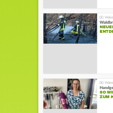
Waldbr
NEUE
ENTD
Handge
SO WI
ZUM 