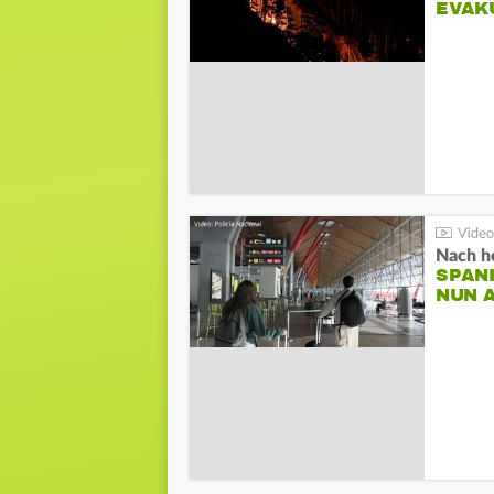
EVAK
Nach he
SPAN
NUN 