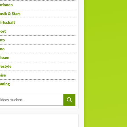
ktionen
sik & Stars
rtschaft
ort
uto
ino
issen
festyle
ise
aming