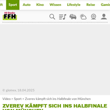
ft
Sport
Auto
Kino
Wissen
Lifestyle
Reise
Gami
Playlist
Staupilot
Wetter
Webcam
Mein
© glomex, 18.04.2025
Video
>
Sport
>
Zverev kämpft sich ins Halbfinale von München
ZVEREV KÄMPFT SICH INS HALBFINALE