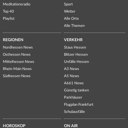
Meditationsradio
Sport
Top 40
Wetter
Playlist
Alle Orte
Alle Themen
REGIONEN
VERKEHR
Nordhessen News
Staus Hessen
Osthessen News
Blitzer Hessen
Mittelhessen News
Unfälle Hessen
Rhein-Main News
A3 News
Südhessen News
A5 News
A661 News
Günstig tanken
Parkhäuser
Flugplan Frankfurt
Schulausfälle
HOROSKOP
ON AIR