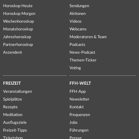
Horoskop Heute
Sendungen
Horoskop Morgen
Aktionen
Wochenhoroskop
Videos
Monatshoroskop
Webcams
Jahreshoroskop
Moderatoren & Team
Partnerhoroskop
Podcasts
Aszendent
News-Podcast
Themen-Ticker
Voting
FREIZEIT
FFH-WELT
Veranstaltungen
FFH-App
Spielplätze
Newsletter
Rezepte
Kontakt
Meditation
Frequenzen
Ausflugsziele
Jobs
Freizeit-Tipps
Führungen
Ticketshop
Presse