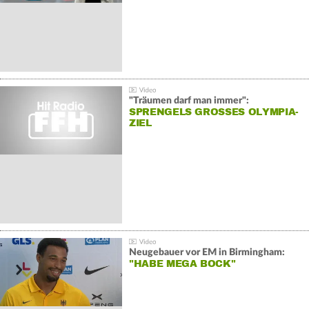
"Träumen darf man immer":
SPRENGELS GROSSES OLYMPIA-Z
IEL
Neugebauer vor EM in Birmingham:
"HABE MEGA BOCK"