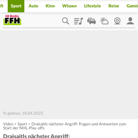
ft
Sport
Auto
Kino
Wissen
Lifestyle
Reise
Gami
Playlist
Staupilot
Wetter
Webcam
Mein
© glomex, 18.04.2025
Video
>
Sport
>
Draisaitls nächster Angriff: Fragen und Antworten zum
Start der NHL-Play-offs
Draisaitls nächster Angriff: