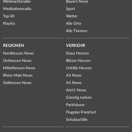
Weihnachtsradio
Bayern News
Meditationsradio
Sport
Top 40
Wetter
Playlist
Alle Orte
Alle Themen
REGIONEN
VERKEHR
Nordhessen News
Staus Hessen
Osthessen News
Blitzer Hessen
Mittelhessen News
Unfälle Hessen
Rhein-Main News
A3 News
Südhessen News
A5 News
A661 News
Günstig tanken
Parkhäuser
Flugplan Frankfurt
Schulausfälle