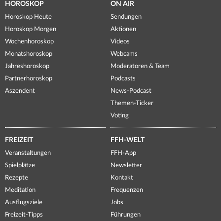
HOROSKOP
ON AIR
Horoskop Heute
Sendungen
Horoskop Morgen
Aktionen
Wochenhoroskop
Videos
Monatshoroskop
Webcams
Jahreshoroskop
Moderatoren & Team
Partnerhoroskop
Podcasts
Aszendent
News-Podcast
Themen-Ticker
Voting
FREIZEIT
FFH-WELT
Veranstaltungen
FFH-App
Spielplätze
Newsletter
Rezepte
Kontakt
Meditation
Frequenzen
Ausflugsziele
Jobs
Freizeit-Tipps
Führungen