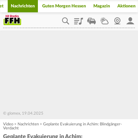
et
Nachrichten
Guten Morgen Hessen
Magazin
Aktionen
Playlist
Staupilot
Wetter
Webcam
Mein
© glomex, 19.04.2025
Video
>
Nachrichten
>
Geplante Evakuierung in Achim: Blindgänger-
Verdacht
Geplante Evakuierung in Achim: