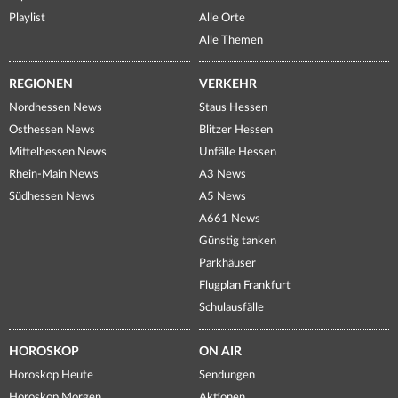
Playlist
Alle Orte
Alle Themen
REGIONEN
VERKEHR
Nordhessen News
Staus Hessen
Osthessen News
Blitzer Hessen
Mittelhessen News
Unfälle Hessen
Rhein-Main News
A3 News
Südhessen News
A5 News
A661 News
Günstig tanken
Parkhäuser
Flugplan Frankfurt
Schulausfälle
HOROSKOP
ON AIR
Horoskop Heute
Sendungen
Horoskop Morgen
Aktionen