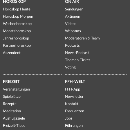
HOROSKOP
ON AIR
Horoskop Heute
Sendungen
Horoskop Morgen
Aktionen
Wochenhoroskop
Videos
Monatshoroskop
Webcams
Jahreshoroskop
Moderatoren & Team
Partnerhoroskop
Podcasts
Aszendent
News-Podcast
Themen-Ticker
Voting
FREIZEIT
FFH-WELT
Veranstaltungen
FFH-App
Spielplätze
Newsletter
Rezepte
Kontakt
Meditation
Frequenzen
Ausflugsziele
Jobs
Freizeit-Tipps
Führungen