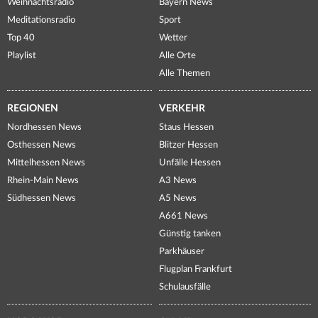
Weihnachtsradio
Bayern News
Meditationsradio
Sport
Top 40
Wetter
Playlist
Alle Orte
Alle Themen
REGIONEN
VERKEHR
Nordhessen News
Staus Hessen
Osthessen News
Blitzer Hessen
Mittelhessen News
Unfälle Hessen
Rhein-Main News
A3 News
Südhessen News
A5 News
A661 News
Günstig tanken
Parkhäuser
Flugplan Frankfurt
Schulausfälle