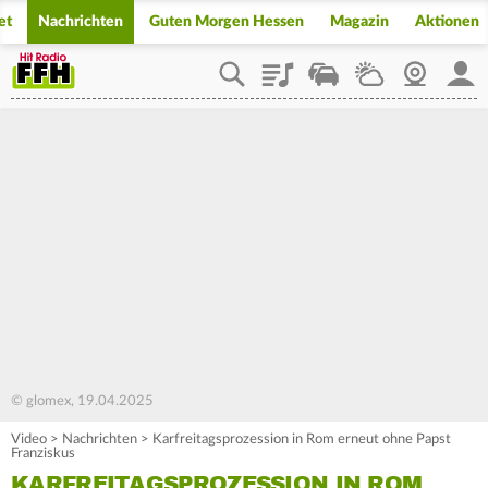
et
Nachrichten
Guten Morgen Hessen
Magazin
Aktionen
Playlist
Staupilot
Wetter
Webcam
Mein
© glomex, 19.04.2025
Video
>
Nachrichten
>
Karfreitagsprozession in Rom erneut ohne Papst
Franziskus
KARFREITAGSPROZESSION IN ROM