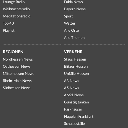
Lounge Radio
Fulda News
Weihnachtsradio
Bayern News
Meditationsradio
Sport
Top 40
Wetter
Playlist
Alle Orte
Alle Themen
REGIONEN
VERKEHR
Nordhessen News
Staus Hessen
Osthessen News
Blitzer Hessen
Mittelhessen News
Unfälle Hessen
Rhein-Main News
A3 News
Südhessen News
A5 News
A661 News
Günstig tanken
Parkhäuser
Flugplan Frankfurt
Schulausfälle