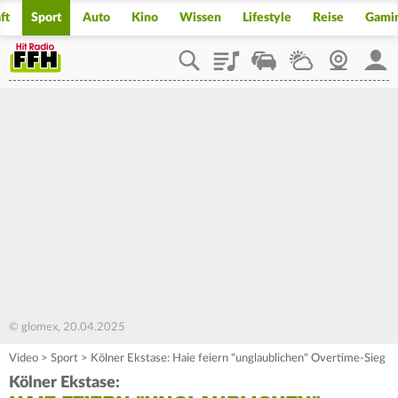
ft
Sport
Auto
Kino
Wissen
Lifestyle
Reise
Gami
Playlist
Staupilot
Wetter
Webcam
Mein
© glomex, 20.04.2025
Video
>
Sport
>
Kölner Ekstase: Haie feiern "unglaublichen" Overtime-Sieg
Kölner Ekstase: