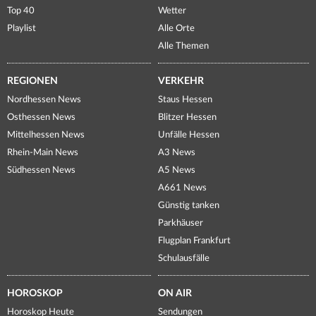
Top 40
Wetter
Playlist
Alle Orte
Alle Themen
REGIONEN
VERKEHR
Nordhessen News
Staus Hessen
Osthessen News
Blitzer Hessen
Mittelhessen News
Unfälle Hessen
Rhein-Main News
A3 News
Südhessen News
A5 News
A661 News
Günstig tanken
Parkhäuser
Flugplan Frankfurt
Schulausfälle
HOROSKOP
ON AIR
Horoskop Heute
Sendungen