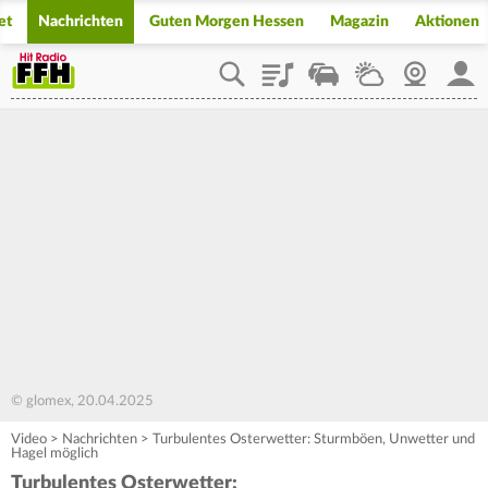
et
Nachrichten
Guten Morgen Hessen
Magazin
Aktionen
Playlist
Staupilot
Wetter
Webcam
Mein
© glomex, 20.04.2025
Video
>
Nachrichten
>
Turbulentes Osterwetter: Sturmböen, Unwetter und
Hagel möglich
Turbulentes Osterwetter: