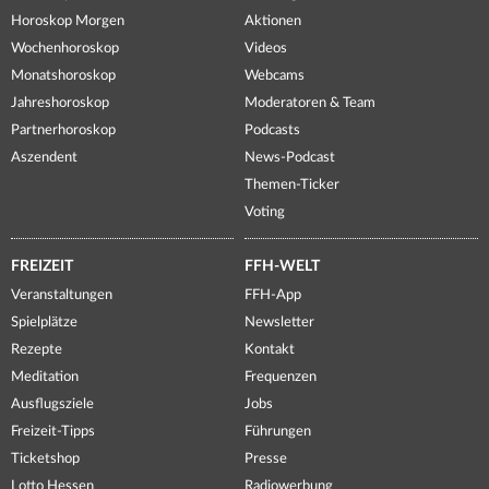
Horoskop Morgen
Aktionen
Wochenhoroskop
Videos
Monatshoroskop
Webcams
Jahreshoroskop
Moderatoren & Team
Partnerhoroskop
Podcasts
Aszendent
News-Podcast
Themen-Ticker
Voting
FREIZEIT
FFH-WELT
Veranstaltungen
FFH-App
Spielplätze
Newsletter
Rezepte
Kontakt
Meditation
Frequenzen
Ausflugsziele
Jobs
Freizeit-Tipps
Führungen
Ticketshop
Presse
Lotto Hessen
Radiowerbung